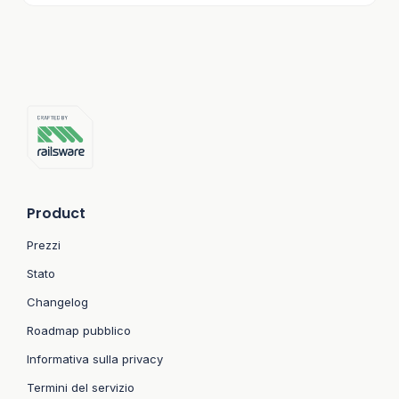
Sì. Mailtrap fornisce anche il SSO per i clienti
aziendali.
Product
Prezzi
Stato
Changelog
Roadmap pubblico
Informativa sulla privacy
Termini del servizio