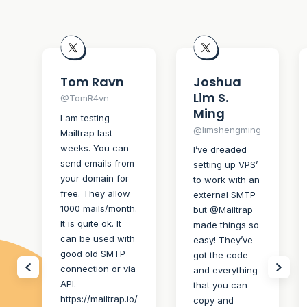
Tom Ravn
Joshua
Lim S.
@TomR4vn
Ming
I am testing
@limshengming
Mailtrap last
weeks. You can
I’ve dreaded
send emails from
setting up VPS’
your domain for
to work with an
free. They allow
external SMTP
1000 mails/month.
but @Mailtrap
It is quite ok. It
made things so
can be used with
easy! They’ve
good old SMTP
got the code
connection or via
and everything
API.
that you can
https://mailtrap.io/
copy and