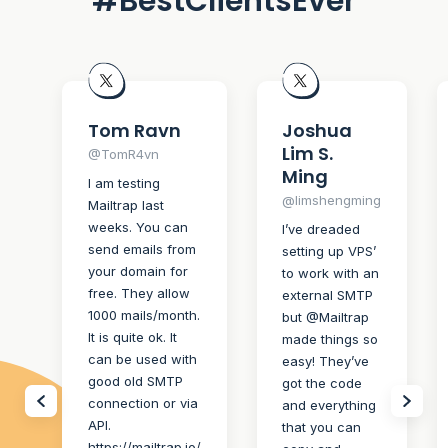
#BestClientsEver
Tom Ravn
Joshua
Lim S.
@TomR4vn
Ming
I am testing
@limshengming
Mailtrap last
weeks. You can
I’ve dreaded
send emails from
setting up VPS’
your domain for
to work with an
free. They allow
external SMTP
1000 mails/month.
but @Mailtrap
It is quite ok. It
made things so
can be used with
easy! They’ve
good old SMTP
got the code
connection or via
and everything
API.
that you can
https://mailtrap.io/