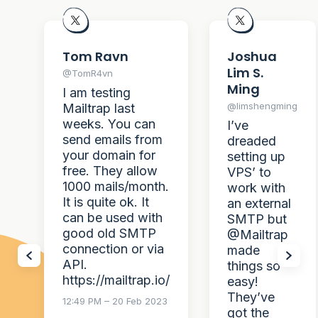
Tom Ravn
Joshua
Lim S.
@TomR4vn
Ming
I am testing
@limshengming
Mailtrap last
weeks. You can
I’ve
send emails from
dreaded
your domain for
setting up
free. They allow
VPS’ to
1000 mails/month.
work with
It is quite ok. It
an external
can be used with
SMTP but
good old SMTP
@Mailtrap
connection or via
made
API.
things so
https://mailtrap.io/
easy!
They’ve
12:49 PM – 20 Feb 2023
got the