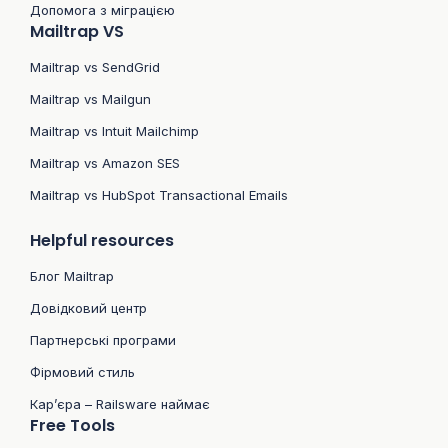
Допомога з міграцією
Mailtrap VS
Mailtrap vs SendGrid
Mailtrap vs Mailgun
Mailtrap vs Intuit Mailchimp
Mailtrap vs Amazon SES
Mailtrap vs HubSpot Transactional Emails
Helpful resources
Блог Mailtrap
Довідковий центр
Партнерські програми
Фірмовий стиль
Кар’єра – Railsware наймає
Free Tools