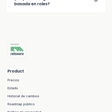
basada en roles?
Funcionalidad multi-tenant
Sí. Mailtrap también proporciona SSO para
clientes empresariales.
Product
Precios
Estado
Historial de cambios
Roadmap público
Política de privacidad