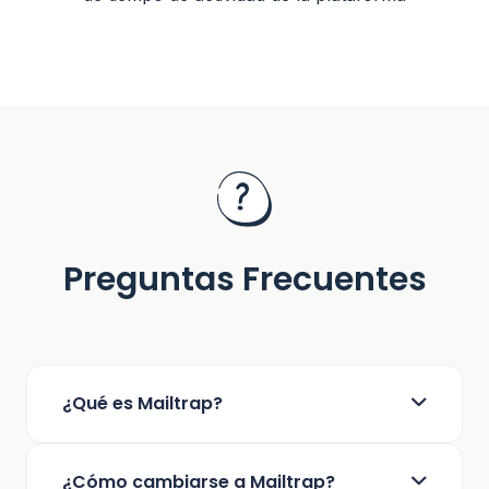
Preguntas Frecuentes
¿Qué es Mailtrap?
Mailtrap es una plataforma de Email Delivery
¿Cómo cambiarse a Mailtrap?
diseñada para empresas y equipos de producto