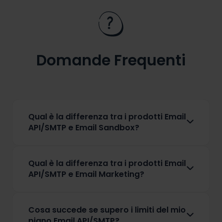
Domande Frequenti
Qual è la differenza tra i prodotti Email
API/SMTP e Email Sandbox?
La differenza principale è che Email API/SMTP è
pensato per gli sviluppatori e i team DevOps per
Qual è la differenza tra i prodotti Email
consegnare le email direttamente nella casella di
API/SMTP e Email Marketing?
posta dei clienti. Email Sandbox offre ai team di
Email API/SMTP ti consente di inviare sia email
sviluppo e QA un ambiente sicuro per ispezionare
transazionali che di massa tramite integrazioni
ed eseguire il debug delle email in fase di
Cosa succede se supero i limiti del mio
SMTP o API. Email Marketing è progettato per
sviluppo o “Staging”, catturando i messaggi in
piano Email API/SMTP?