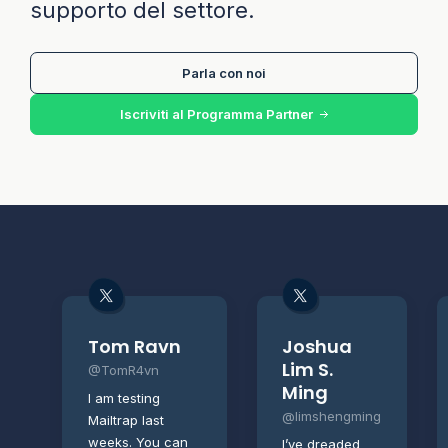
supporto del settore.
Parla con noi
Iscriviti al Programma Partner
Tom Ravn
Joshua
Lim S.
@TomR4vn
Ming
I am testing
@limshengming
Mailtrap last
weeks. You can
I’ve dreaded