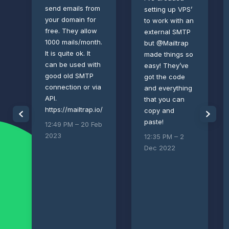
send emails from
setting up VPS’
your domain for
to work with an
free. They allow
external SMTP
1000 mails/month.
but @Mailtrap
It is quite ok. It
made things so
can be used with
easy! They’ve
good old SMTP
got the code
connection or via
and everything
API.
that you can
https://mailtrap.io/
copy and
paste!
12:49 PM – 20 Feb
2023
12:35 PM – 2
Dec 2022