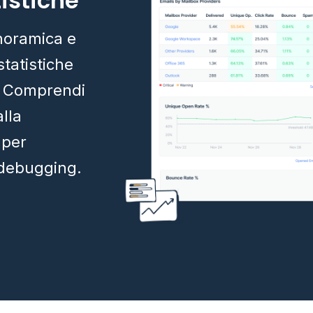
istiche
anoramica e
statistiche
e. Comprendi
lla
e per
l debugging.