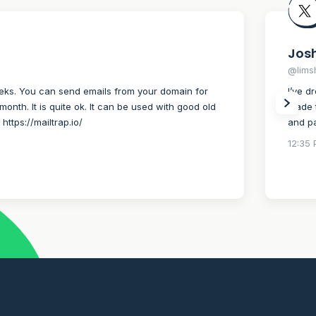
Josh
@lims
weeks. You can send emails from your domain for
I’ve d
month. It is quite ok. It can be used with good old
made t
https://mailtrap.io/
and pa
12:35