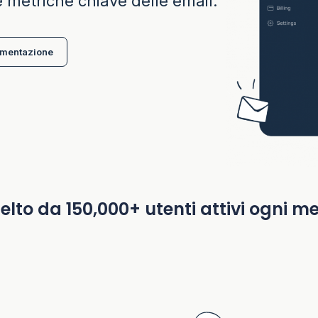
e metriche chiave delle email.
umentazione
elto da 150,000+ utenti attivi ogni m