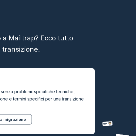
 a Mailtrap? Ecco tutto
a transizione.
 senza problemi: specifiche tecniche,
ione e termini specifici per una transizione
la migrazione