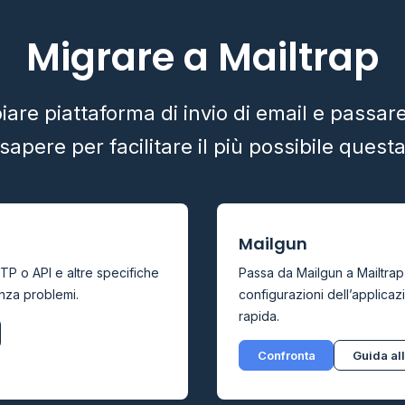
Migrare a Mailtrap
are piattaforma di invio di email e passare
sapere per facilitare il più possibile quest
Mailgun
TP o API e altre specifiche
Passa da Mailgun a Mailtrap
nza problemi.
configurazioni dell’applicaz
rapida.
Confronta
Guida al