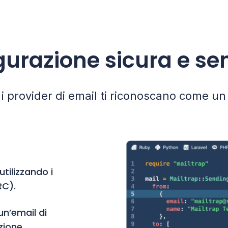
gurazione sicura e se
i i provider di email ti riconoscano come un 
utilizzando i
RC).
un’email di
zione.