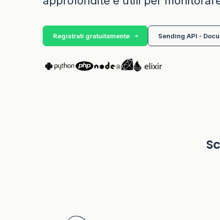
approfondite e utili per monitorar
Registrati gratuitamente
Sending API - Doc
Sc