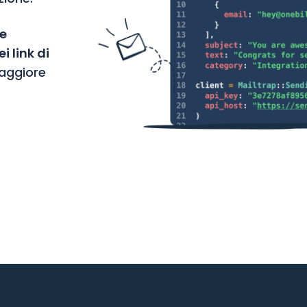
le
 link di
aggiore