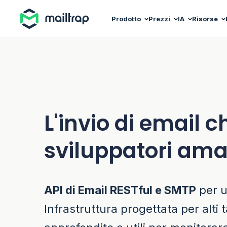
Main navigation
Prodotto
Prezzi
IA
Risorse
L'invio di email c
sviluppatori am
API di Email RESTful e SMTP
per un
Infrastruttura progettata per alti ta