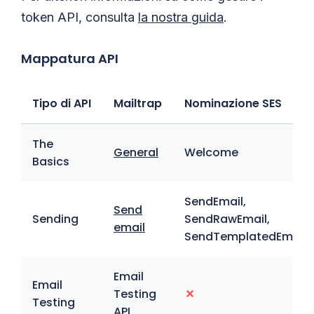
token API, consulta
la nostra guida
.
Mappatura API
Tipo di API
Mailtrap
Nominazione SES
The
General
Welcome
Basics
SendEmail,
Send
Sending
SendRawEmail,
email
SendTemplatedEmail
Email
Email
Testing
Testing
API