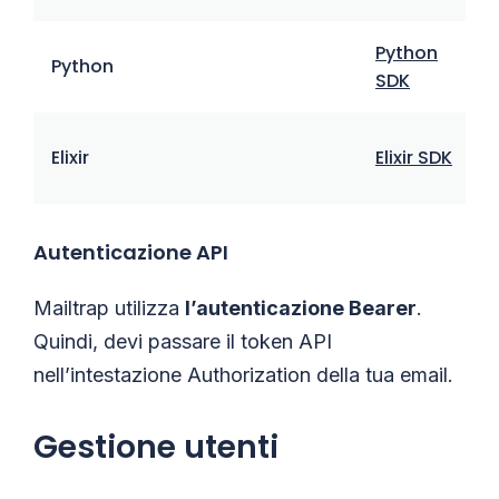
Python
Python
P
SDK
Elixir
Elixir SDK
s
Autenticazione API
Mailtrap utilizza
l’autenticazione Bearer
.
Quindi, devi passare il token API
nell’intestazione Authorization della tua email.
Gestione utenti