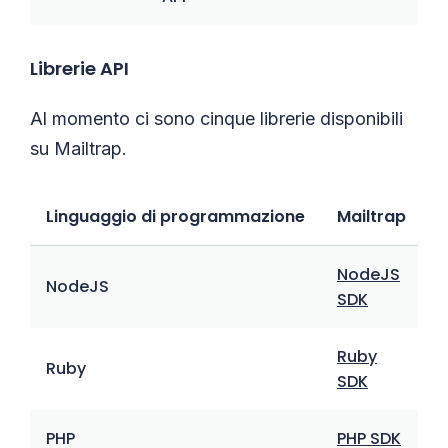
Librerie API
Al momento ci sono cinque librerie disponibili
su Mailtrap.
Linguaggio di programmazione
Mailtrap
A
NodeJS
NodeJS
SDK
s
Ruby
Ruby
R
SDK
PHP
PHP SDK
P