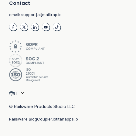
Contact
email:
support[at]mailtrap.io
IT
© Railsware Products Studio LLC
Railsware Blog
Coupler.io
titanapps.io