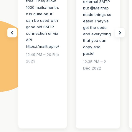
free. They allow
external SMTP
1000 mails/month.
but @Mailtrap
It is quite ok. It
made things so
can be used with
easy! They’ve
good old SMTP
got the code
connection or via
and everything
API.
that you can
https://mailtrap.io/
copy and
paste!
12:49 PM – 20 Feb
2023
12:35 PM – 2
Dec 2022