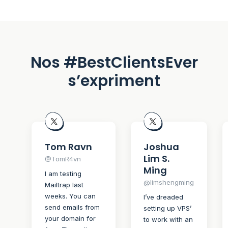
Nos #BestClientsEver
s’expriment
Tom Ravn
Joshua
Lim S.
@TomR4vn
Ming
I am testing
@limshengming
Mailtrap last
weeks. You can
I’ve dreaded
send emails from
setting up VPS’
your domain for
to work with an