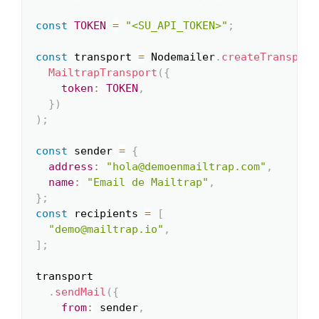
const
TOKEN
=
"<SU_API_TOKEN>"
;
const
 transport 
=
 Nodemailer
.
createTransport
MailtrapTransport
(
{
token
:
TOKEN
,
}
)
)
;
const
 sender 
=
{
address
:
"hola@demoenmailtrap.com"
,
name
:
"Email de Mailtrap"
,
}
;
const
 recipients 
=
[
"demo@mailtrap.io"
,
]
;
transport

.
sendMail
(
{
from
:
 sender
,