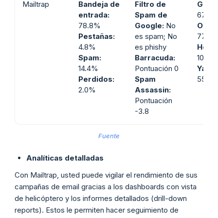
Mailtrap
Bandeja de
Filtro de
Gmail
entrada
:
Spam de
67.5
78.8%
Google:
No
Outlo
Pestañas:
es spam; No
77.7
4.8%
es phishy
Hotma
Spam:
Barracuda:
100%
14.4%
Pontuación 0
Yahoo
Perdidos:
Spam
55.5
2.0%
Assassin:
Pontuación
-3.8
Fuente
Analíticas detalladas
Con Mailtrap, usted puede vigilar el rendimiento de sus
campañas de email gracias a los dashboards con vista
de helicóptero y los informes detallados (drill-down
reports). Estos le permiten hacer seguimiento de