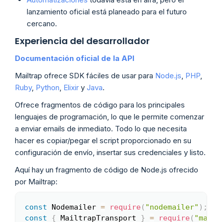
lanzamiento oficial está planeado para el futuro
cercano.
Experiencia del desarrollador
Documentación oficial de la API
Mailtrap ofrece SDK fáciles de usar para
Node.js
,
PHP
,
Ruby
,
Python
,
Elixir
y
Java
.
Ofrece fragmentos de código para los principales
lenguajes de programación, lo que le permite comenzar
a enviar emails de inmediato. Todo lo que necesita
hacer es copiar/pegar el script proporcionado en su
configuración de envío, insertar sus credenciales y listo.
Aquí hay un fragmento de código de Node.js ofrecido
por Mailtrap:
const
 Nodemailer 
=
require
(
"nodemailer"
)
;
Copy
const
{
 MailtrapTransport 
}
=
require
(
"mailt