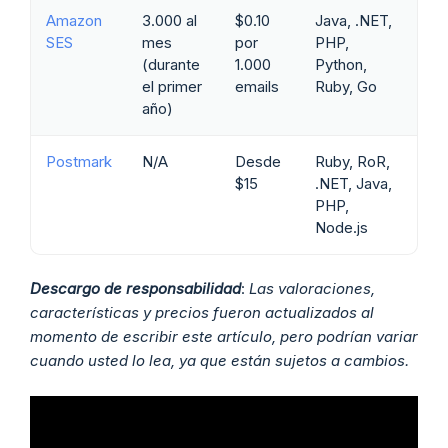
Amazon
3.000 al
$0.10
Java, .NET,
SES
mes
por
PHP,
(durante
1.000
Python,
el primer
emails
Ruby, Go
año)
Postmark
N/A
Desde
Ruby, RoR,
$15
.NET, Java,
PHP,
Node.js
Descargo de responsabilidad
:
Las valoraciones,
características y precios fueron actualizados al
momento de escribir este artículo, pero podrían variar
cuando usted lo lea, ya que están sujetos a cambios.