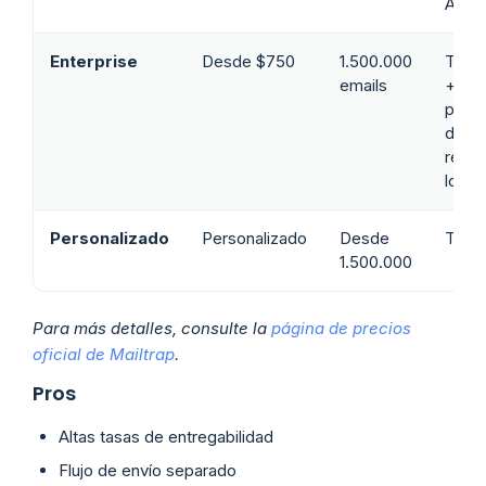
Auto
Enterprise
Desde $750
1.500.000
Todo 
emails
+ sop
priori
días 
reten
logs 
Personalizado
Personalizado
Desde
Todo 
1.500.000
Para más detalles, consulte la
página de precios
oficial de Mailtrap
.
Pros
Altas tasas de entregabilidad
Flujo de envío separado