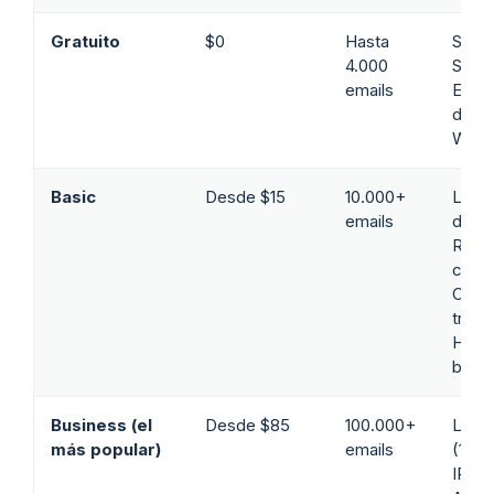
Gratuito
$0
Hasta
SMTP
4.000
SMTP
emails
Edito
drop
Webh
Basic
Desde $15
10.000+
Logs 
emails
días)
Reten
cuer
Click
track
HTTPS
brand
Business (el
Desde $85
100.000+
Logs 
más popular)
emails
(15 d
IP de