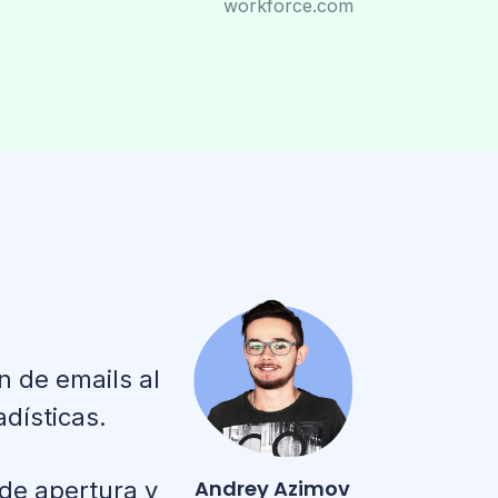
workforce.com
n de emails al
dísticas.
Andrey Azimov
de apertura y