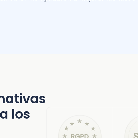
mativas
a los