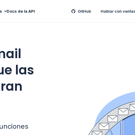
s
Docs de la API
GitHub
Hablar con venta
mail
ue las
gran
funciones