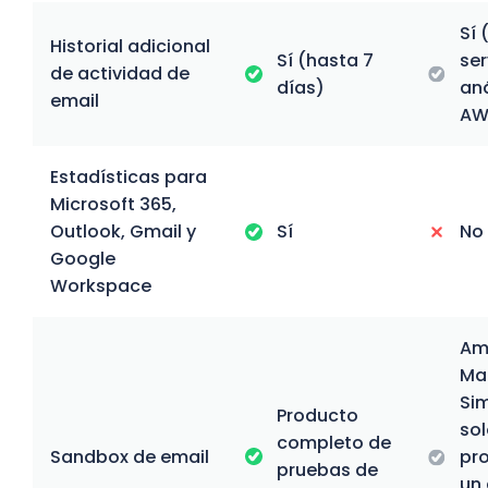
Sí 
Historial adicional
Sí (hasta 7
ser
de actividad de
días)
aná
email
AW
Estadísticas para
Microsoft 365,
Outlook, Gmail y
Sí
No
Google
Workspace
Am
Ma
Sim
Producto
so
completo de
Sandbox de email
pr
pruebas de
un