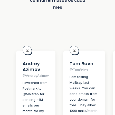
confían en nosotros cada
mes
Andrey
Tom Ravn
Azimov
@TomR4vn
@AndreyAzimov
I am testing
Mailtrap last
I switched from
weeks. You can
Postmark to
send emails from
@Mailtrap for
your domain for
sending ~1M
free. They allow
emails per
1000 mails/month.
month for my