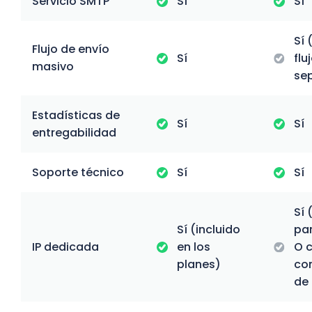
Servicio SMTP
Sí
Sí
Sí 
Flujo de envío
Sí
flu
masivo
se
Estadísticas de
Sí
Sí
entregabilidad
Soporte técnico
Sí
Sí
Sí 
Sí (incluido
pa
IP dedicada
en los
O 
planes)
co
de