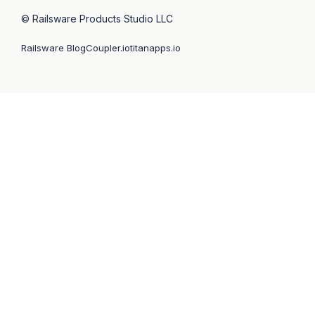
© Railsware Products Studio LLC
Railsware Blog
Coupler.io
titanapps.io