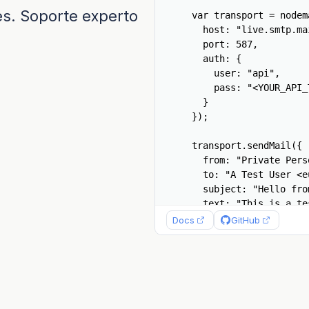
es. Soporte experto
var transport = nodema
  host: "live.smtp.mai
  port: 587,

  auth: {

    user: "api",

    pass: "<YOUR_API_T
  }

});

transport.sendMail({

  from: "Private Perso
  to: "A Test User <eu
  subject: "Hello from
  text: "This is a tes
}, (error, info) => {

Docs
GitHub
  if (error) {

    return console.log
  }

  console.log("Message
});