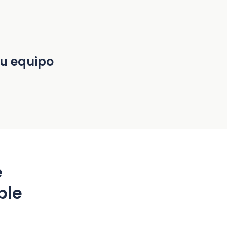
su equipo
e
ble