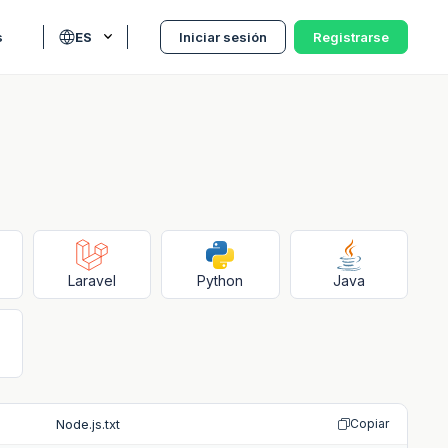
s
ES
Iniciar sesión
Registrarse
Laravel
Python
Java
Node.js.txt
Copiar