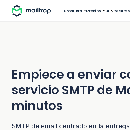
Main navigation
Producto
Precios
IA
Recurso
Empiece a enviar c
servicio SMTP de Ma
minutos
SMTP de email centrado en la entregab