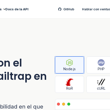
s
Docs de la API
GitHub
Hablar con venta
on el
Node.js
PHP
iltrap en
RoR
cURL
ilidad en el que