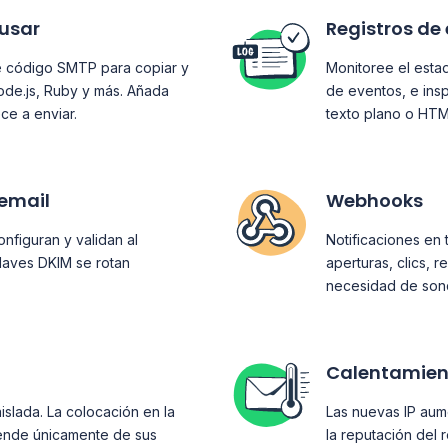
 usar
Registros de
 código SMTP para copiar y
Monitoree el estad
ode.js, Ruby y más. Añada
de eventos, e ins
ce a enviar.
texto plano o HTM
 email
Webhooks
figuran y validan al
Notificaciones en 
 claves DKIM se rotan
aperturas, clics, 
necesidad de son
Calentamien
aislada. La colocación en la
Las nuevas IP aum
ende únicamente de sus
la reputación del 