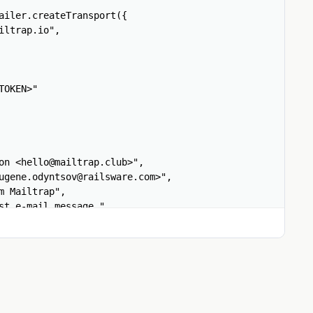
iler.createTransport({

ltrap.io",

OKEN>"

n <hello@mailtrap.club>",

gene.odyntsov@railsware.com>",

 Mailtrap",

t e-mail message."

(error);

 sent: %s", info.messageId);
