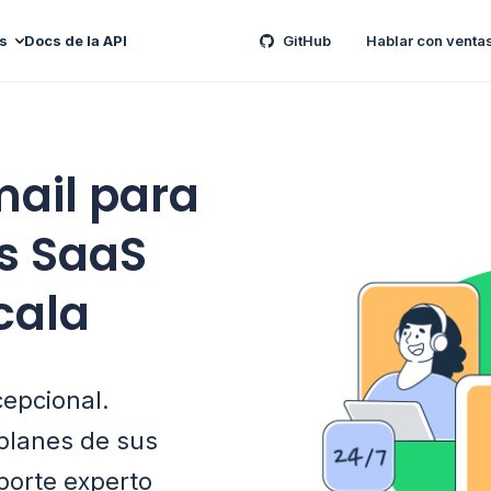
s
Docs de la API
GitHub
Hablar con venta
mail para
s SaaS
cala
cepcional.
 planes de sus
porte experto