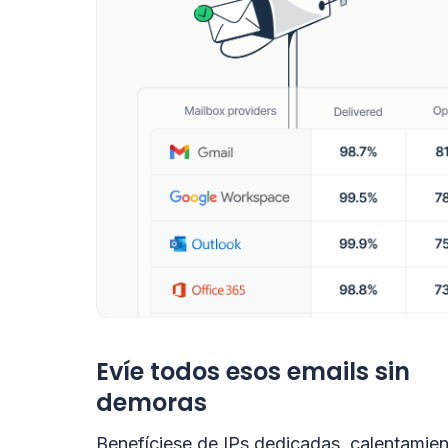
Evíe todos esos emails sin
demoras
Benefíciese de IPs dedicadas, calentamie