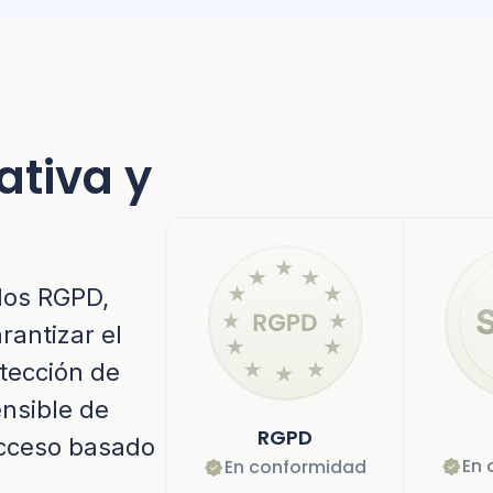
tiva y
s
ados RGPD,
rantizar el
tección de
ensible de
RGPD
acceso basado
En 
En conformidad