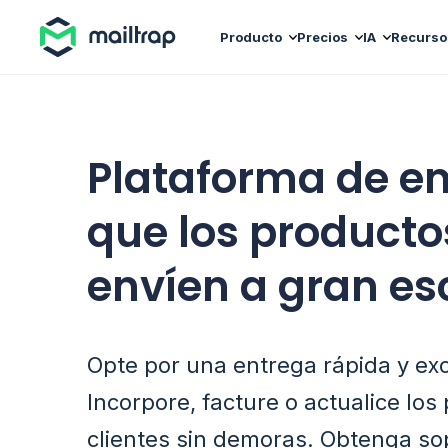
Main navigation
Producto
Precios
IA
Recurso
Plataforma de e
que los producto
envíen a gran es
Opte por una entrega rápida y ex
Incorpore, facture o actualice los
clientes sin demoras. Obtenga so