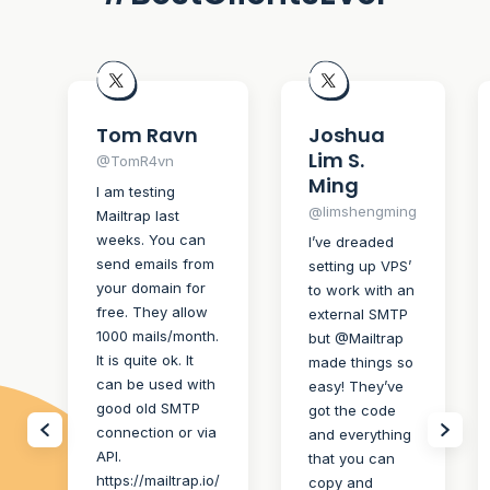
Tom Ravn
Joshua
Lim S.
@TomR4vn
Ming
I am testing
@limshengming
Mailtrap last
weeks. You can
I’ve dreaded
send emails from
setting up VPS’
your domain for
to work with an
free. They allow
external SMTP
1000 mails/month.
but @Mailtrap
It is quite ok. It
made things so
can be used with
easy! They’ve
good old SMTP
got the code
connection or via
and everything
API.
that you can
https://mailtrap.io/
copy and