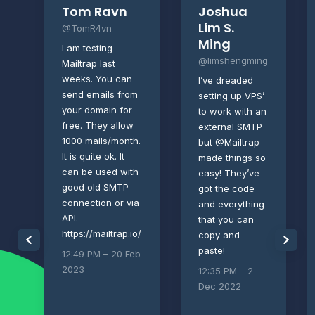
Tom Ravn
Joshua
Lim S.
@TomR4vn
Ming
I am testing
@limshengming
Mailtrap last
weeks. You can
I’ve dreaded
send emails from
setting up VPS’
your domain for
to work with an
free. They allow
external SMTP
1000 mails/month.
but @Mailtrap
It is quite ok. It
made things so
can be used with
easy! They’ve
good old SMTP
got the code
connection or via
and everything
API.
that you can
https://mailtrap.io/
copy and
paste!
12:49 PM – 20 Feb
2023
12:35 PM – 2
Dec 2022