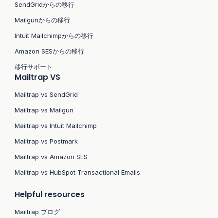
SendGridからの移行
Mailgunからの移行
Intuit Mailchimpからの移行
Amazon SESからの移行
移行サポート
Mailtrap VS
Mailtrap vs SendGrid
Mailtrap vs Mailgun
Mailtrap vs Intuit Mailchimp
Mailtrap vs Postmark
Mailtrap vs Amazon SES
Mailtrap vs HubSpot Transactional Emails
Helpful resources
Mailtrap ブログ