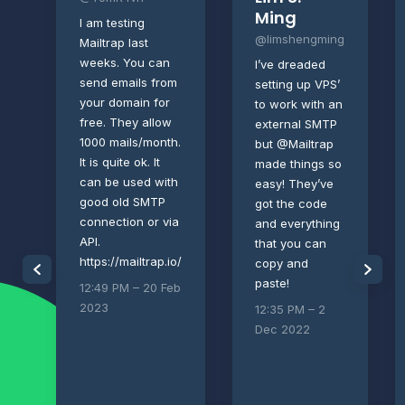
Ming
I am testing
@limshengming
Mailtrap last
weeks. You can
I’ve dreaded
send emails from
setting up VPS’
your domain for
to work with an
free. They allow
external SMTP
1000 mails/month.
but @Mailtrap
It is quite ok. It
made things so
can be used with
easy! They’ve
good old SMTP
got the code
connection or via
and everything
API.
that you can
https://mailtrap.io/
copy and
paste!
12:49 PM – 20 Feb
2023
12:35 PM – 2
Dec 2022