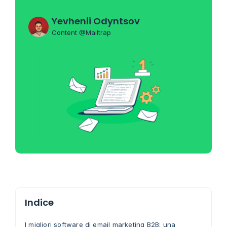
Yevhenii Odyntsov
Content @Mailtrap
Indice
I migliori software di email marketing B2B: una