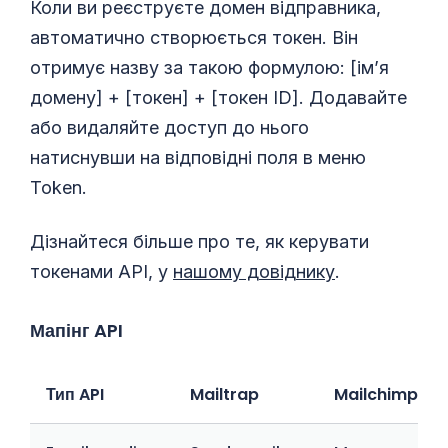
Коли ви реєструєте домен відправника,
автоматично створюється токен. Він
отримує назву за такою формулою: [ім’я
домену] + [токен] + [токен ID]. Додавайте
або видаляйте доступ до нього
натиснувши на відповідні поля в меню
Token.
Дізнайтеся більше про те, як керувати
токенами API, у
нашому довіднику
.
Мапінг API
Тип API
Mailtrap
Mailchimp Tra