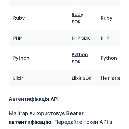
Ruby
Ruby
Ruby
SDK
PHP
PHP SDK
PHP
Python
Python
Python
SDK
Elixir
Elixir SDK
Не підтриму
Автентифікація API
Mailtrap використовує
Bearer
автентифікацію
. Передайте токен API в