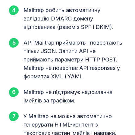
Mailtrap робить автоматичну
валідацію DMARC домену
відправника (разом з SPF i DKIM).
API Mailtrap приймають і повертають
тільки JSON. Запити API не
приймають параметри HTTP POST.
Mailtrap не повертає API responses у
форматах XML і YAML.
Mailtrap не підтримує надсилання
імейлів за графіком.
У Mailtrap не можна автоматично
генерувати HTML-контент з
текстових частин імейлів і навпаки.