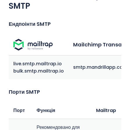
SMTP
Ендпоінти SMTP
Mailchimp Transacti
live.smtp.mailtrap.io
smtp.mandrillapp.com
bulk.smtp.mailtrap.io
Порти SMTP
Порт
Функція
Mailtrap
M
Рекомендовано для