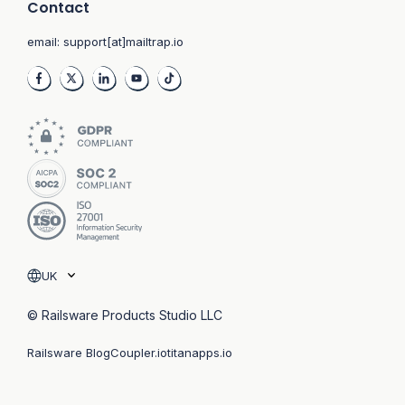
Contact
email:
support[at]mailtrap.io
UK
© Railsware Products Studio LLC
Railsware Blog
Coupler.io
titanapps.io