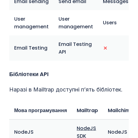
Email sending
Send email
Messages
User
User
Users
management
management
Email Testing
Email Testing
API
Бібліотеки API
Наразі в Mailtrap доступні пʼять бібліотек.
Мова програмування
Mailtrap
Mailchimp T
NodeJS
NodeJS
NodeJS
SDK