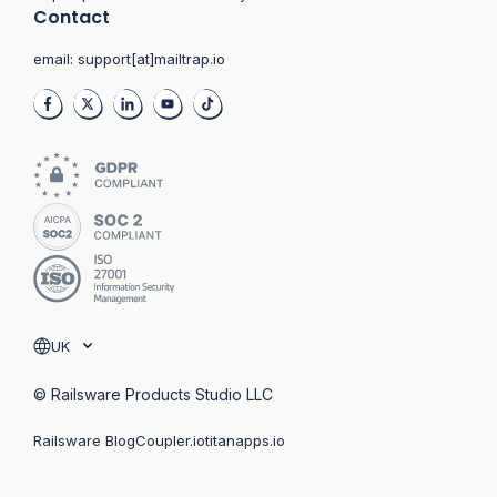
Contact
email:
support[at]mailtrap.io
UK
© Railsware Products Studio LLC
Railsware Blog
Coupler.io
titanapps.io