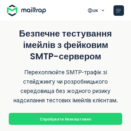
Main navigation
UK
Безпечне тестування
імейлів з фейковим
SMTP-сервером
Перехоплюйте SMTP-трафік зі
стейджингу чи розробницького
середовища без жодного
ризику
надсилання тестових імейлів клієнтам.
Спробувати безкоштовно