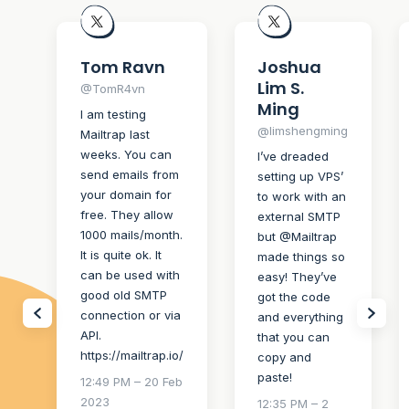
Tom Ravn
Joshua
Lim S.
@TomR4vn
Ming
I am testing
@limshengming
Mailtrap last
weeks. You can
I’ve dreaded
send emails from
setting up VPS’
your domain for
to work with an
free. They allow
external SMTP
1000 mails/month.
but @Mailtrap
It is quite ok. It
made things so
can be used with
easy! They’ve
good old SMTP
got the code
connection or via
and everything
API.
that you can
https://mailtrap.io/
copy and
paste!
12:49 PM – 20 Feb
2023
12:35 PM – 2