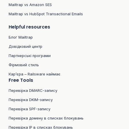
Mailtrap vs Amazon SES
Mailtrap vs HubSpot Transactional Emails
Helpful resources
Блог Mailtrap
Довідковий центр
Партнерські програми
Фірмовий стиль
Кар’єра – Railsware наймає
Free Tools
Перевірка DMARC-запису
Перевірка DKIM-запису
Перевірка SPF-запису
Перевірка домену в списках блокувань
Перевірка IP в списках блокувань