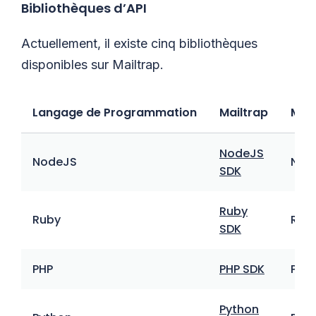
Bibliothèques d’API
Actuellement, il existe cinq bibliothèques
disponibles sur Mailtrap.
Langage de Programmation
Mailtrap
Mail
NodeJS
NodeJS
Nod
SDK
Ruby
Ruby
Rub
SDK
PHP
PHP SDK
PHP
Python