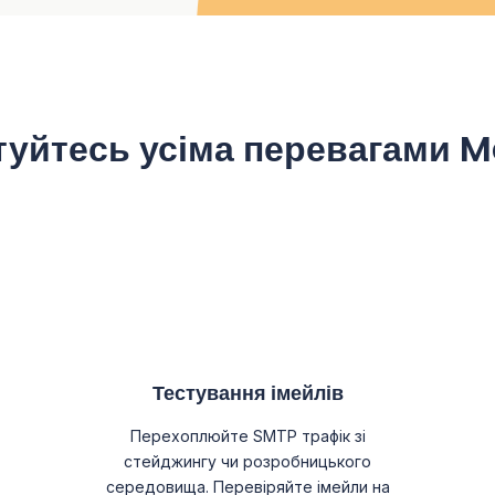
уйтесь усіма перевагами M
Тестування імейлів
Перехоплюйте SMTP трафік зі
стейджингу чи розробницького
середовища. Перевіряйте імейли на