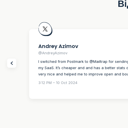
Ві
Andrey Azimov
@AndreyAzimov
I switched from Postmark to @Mailtrap for sendin
my SaaS. It’s cheaper and and has a better stats d
very nice and helped me to improve open and bo
3:12 PM – 10 Oct 2024