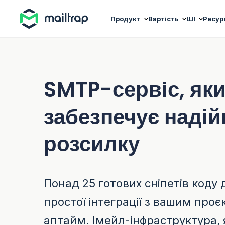
Main navigation
Продукт
Вартість
ШІ
Ресур
SMTP-сервіс, як
забезпечує надій
розсилку
Понад 25 готових сніпетів коду 
простої інтеграції з вашим про
аптайм. Імейл-інфраструктура, 