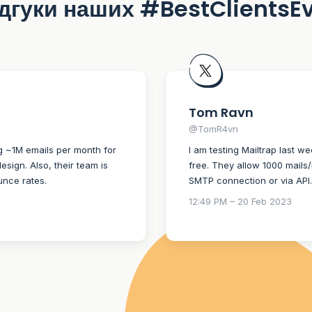
дгуки наших #BestClientsE
Tom Ravn
@TomR4vn
g ~1M emails per month for
I am testing Mailtrap last 
esign. Also, their team is
free. They allow 1000 mails/
unce rates.
SMTP connection or via API. 
12:49 PM – 20 Feb 2023