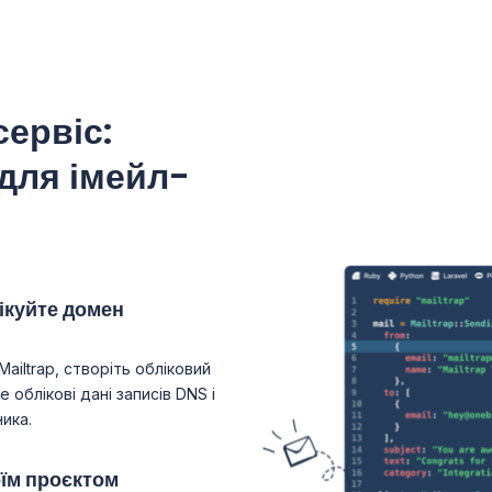
ервіс:
для імейл-
ікуйте домен
ailtrap, створіть обліковий
 облікові дані записів DNS і
ика.
оїм проєктом