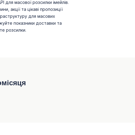
PI для масової розсилки імейлів.
ни, акції та цікаві пропозиції
фраструктуру для масових
жуйте показники доставки та
те розсилки.
омісяця