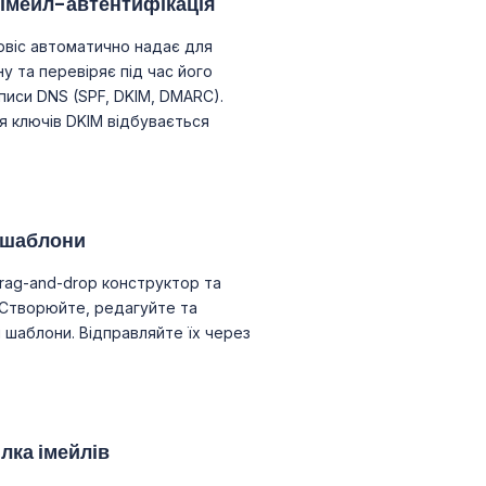
імейл-автентифікація
рвіс автоматично надає для
у та перевіряє під час його
аписи DNS (SPF, DKIM, DMARC).
ія ключів DKIM відбувається
-шаблони
rag-and-drop конструктор та
Створюйте, редагуйте та
і шаблони. Відправляйте їх через
лка імейлів