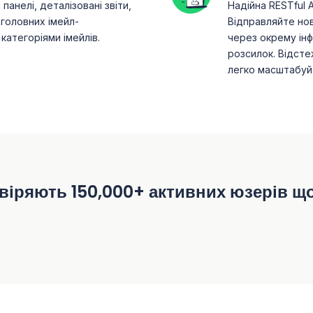
панелі, деталізовані звіти,
Надійна RESTful A
головних імейл-
Відправляйте нови
 категоріями імейлів.
через окрему ін
розсилок. Відсте
легко масштабуй
віряють 150,000+ активних юзерів щ