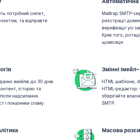
у
Автоматична 
іть потрібний сніпет,
Mailtrap SMTP-се
роєктом, та відправте
реєстрації домен
верифікації усі з
Крім того, ротац
щомісяця.
огів
Змінні імейл
аних імейлів до 30 днів.
HTML шаблони, d
онтент, історію та
HTML-редактор. 
після надсилання.
зберігайте власн
т і показники спаму.
SMTP.
літика
Масова розси