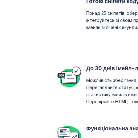
Готові сніпети код
Понад 25 сніпетів: обер
інтегруйтесь зі своїм п
імейли зі лічені секунди.
До 30 днів імейл-л
Можливість зберігання д
Переглядайте статус, к
статистику імейлів вже 
Перевіряйте HTML, текс
Функціональна ана