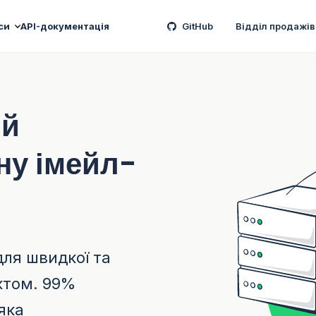
си
API-документація
GitHub
Відділ продажів
ий
ну імейл-
для швидкої та
єктом. 99%
яка