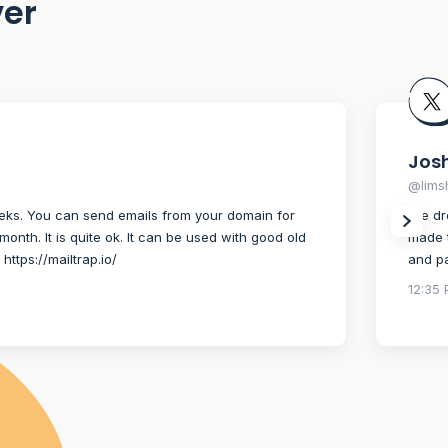
ver
Josh
@lims
weeks. You can send emails from your domain for
I’ve d
month. It is quite ok. It can be used with good old
made t
https://mailtrap.io/
and pa
12:35