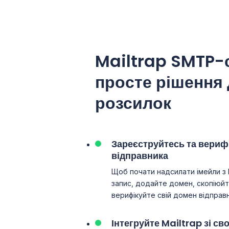
Mailtrap SMTP-с
просте рішення 
розсилок
Зареєструйтесь та вериф
відправника
Щоб почати надсилати імейли з M
запис, додайте домен, скопіюйте
верифікуйте свій домен відправн
Інтегруйте Mailtrap зі св