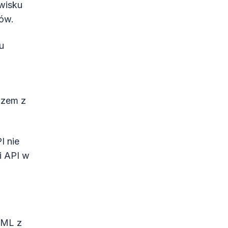
wisku
ów.
u
azem z
I nie
i API w
TML z