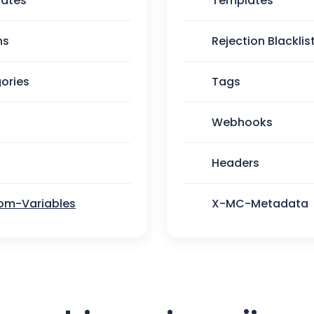
lates
Templates
ns
Rejection Blacklis
ories
Tags
Webhooks
Headers
om-Variables
X-MC-Metadata