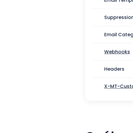
Email Temp
Suppressio
Email Categ
Webhooks
Headers
X-MT-Cust