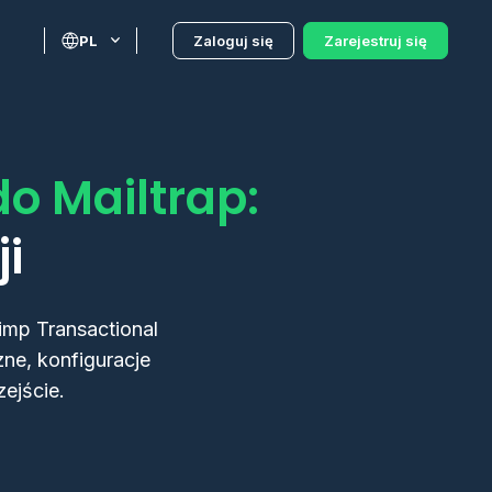
PL
Zaloguj się
Zarejestruj się
o Mailtrap:
i
imp Transactional
ne, konfiguracje
ejście.