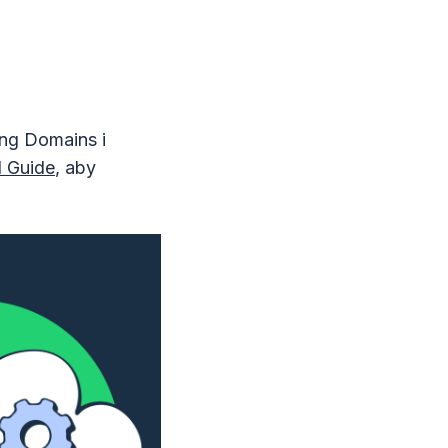
ng Domains i
d Guide
, aby