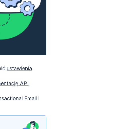
nić
ustawienia
.
entację API
.
actional Email i