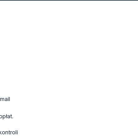
mail
płat.
kontroli