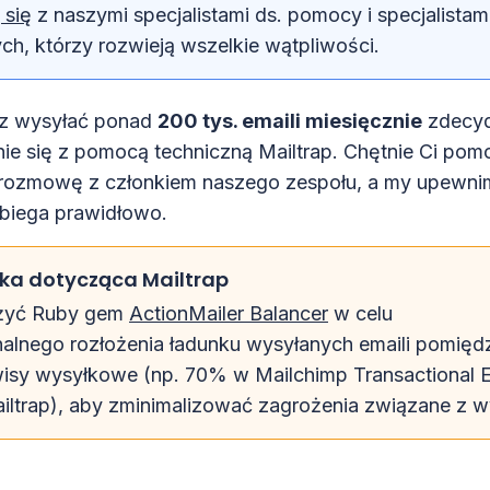
 się
z naszymi specjalistami ds. pomocy i specjalistami
ch, którzy rozwieją wszelkie wątpliwości.
esz wysyłać ponad
200 tys. emaili miesięcznie
zdecyd
ie się z pomocą techniczną Mailtrap. Chętnie Ci pom
rozmowę z członkiem naszego zespołu, a my upewnim
ebiega prawidłowo.
a dotycząca Mailtrap
żyć Ruby gem
ActionMailer Balancer
w celu
nalnego rozłożenia ładunku wysyłanych emaili pomię
wisy wysyłkowe (np. 70% w Mailchimp Transactional E
ltrap), aby zminimalizować zagrożenia związane z w