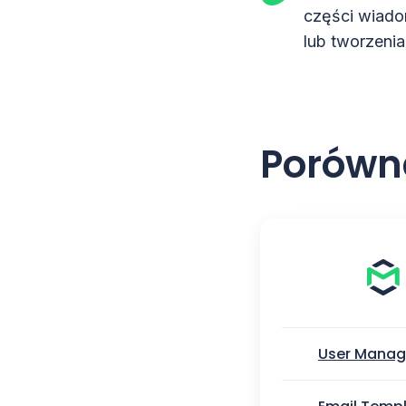
części wiado
lub tworzenia
Porówna
User Mana