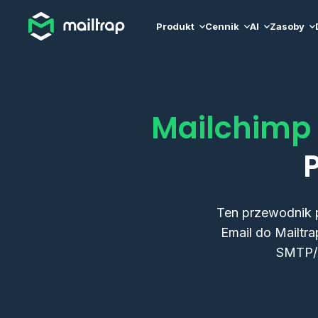
Main navigation
Produkt
Cennik
AI
Zasoby
Mailchimp 
Ten przewodnik p
Email do Mailtr
SMTP/A