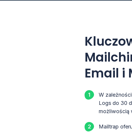
Kluczo
Mailchi
Email i
W zależności
Logs do 30 dn
możliwością 
Mailtrap ofer