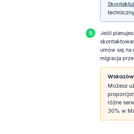
Skontaktuj
techniczny
Jeśli planuj
skontaktowan
umów się na 
migracja prz
Wskazówk
Możesz u
proporcjo
różne ser
30% w Mai