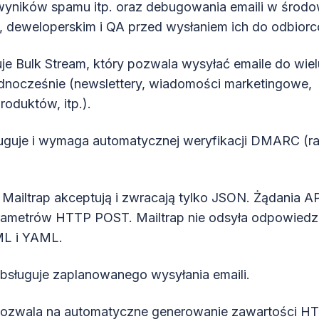
ników spamu itp. oraz debugowania emaili w środo
 deweloperskim i QA przed wysłaniem ich do odbiorc
uje Bulk Stream, który pozwala wysyłać emaile do wiel
dnocześnie (newslettery, wiadomości marketingowe,
roduktów, itp.).
ługuje i wymaga automatycznej weryfikacji DMARC (r
I Mailtrap akceptują i zwracają tylko JSON. Żądania AP
rametrów HTTP POST. Mailtrap nie odsyła odpowiedz
ML i YAML.
obsługuje zaplanowanego wysyłania emaili.
 pozwala na automatyczne generowanie zawartości H