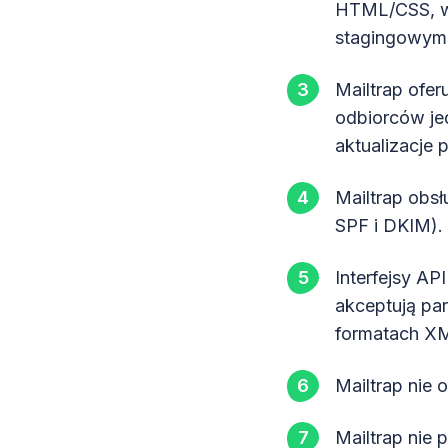
HTML/CSS, wy
stagingowym,
Mailtrap ofer
odbiorców je
aktualizacje p
Mailtrap obs
SPF i DKIM).
Interfejsy AP
akceptują pa
formatach X
Mailtrap nie 
Mailtrap nie