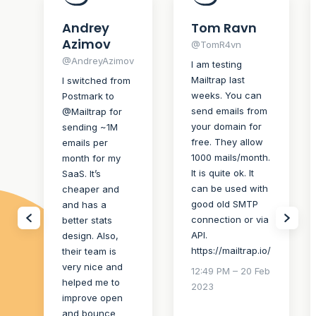
Andrey
Tom Ravn
Azimov
@TomR4vn
@AndreyAzimov
I am testing
Mailtrap last
I switched from
weeks. You can
Postmark to
send emails from
@Mailtrap for
your domain for
sending ~1M
free. They allow
emails per
1000 mails/month.
month for my
It is quite ok. It
SaaS. It’s
can be used with
cheaper and
good old SMTP
and has a
connection or via
better stats
API.
design. Also,
https://mailtrap.io/
their team is
very nice and
12:49 PM – 20 Feb
helped me to
2023
improve open
and bounce