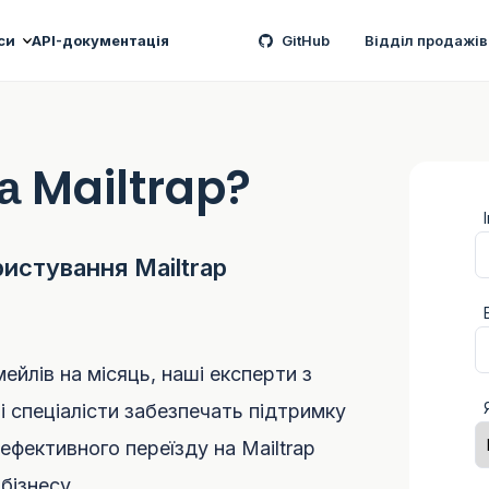
си
API-документація
GitHub
Відділ продажів
а Mailtrap?
истування Mailtrap
ейлів на місяць, наші експерти з
ні спеціалісти забезпечать підтримку
 ефективного переїзду на Mailtrap
бізнесу.