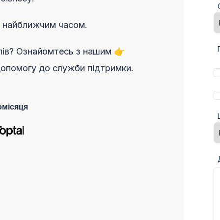
и найближчим часом.
лів? Ознайомтесь з нашим 👉
допомогу до служби підтримки.
омісяця