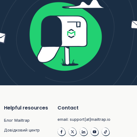
Helpful resources
Contact
email:
support[at]mailtrap.io
Блог Mailtrap
Довідковий центр