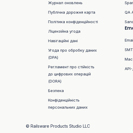
Журнал оновлень
Spa
Публічна дорожня карта
QA 
Політика конфіденційності
San
Ema
Ліцензійна угода
Emai
Навігаційні дані
SMT
Угода про обробку даних
(DPA)
Мас
Регламент про стійкість
API-
до цифрових операцій
(DORA)
Безпека
Конфіденційність
персональних даних
© Railsware Products Studio LLC