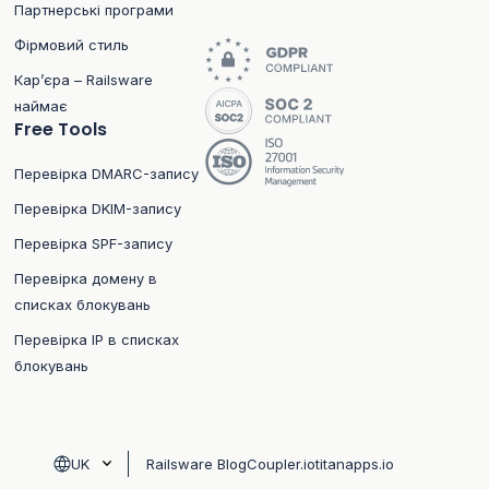
Партнерські програми
Фірмовий стиль
Кар’єра – Railsware
наймає
Free Tools
Перевірка DMARC-запису
Перевірка DKIM-запису
Перевірка SPF-запису
Перевірка домену в
списках блокувань
Перевірка IP в списках
блокувань
UK
Railsware Blog
Coupler.io
titanapps.io