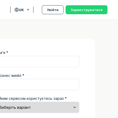
UK
Увійти
Зареєструватися
Ім’я *
Бізнес імейл *
Яким сервісом користуєтесь зараз *