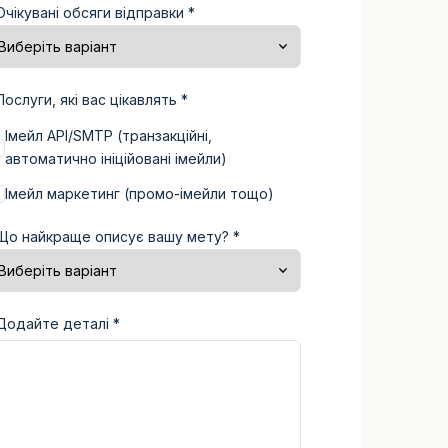
Очікувані обсяги відправки *
Послуги, які вас цікавлять *
Імейл API/SMTP (транзакційні,
автоматично ініційовані імейли)
Імейл маркетинг (промо-імейли тощо)
Що найкраще описує вашу мету? *
Додайте деталі *