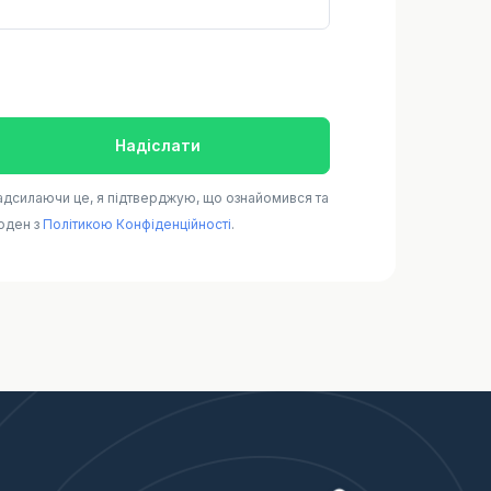
Надіслати
дсилаючи це, я підтверджую, що ознайомився та
оден з
Політикою Конфіденційності
.