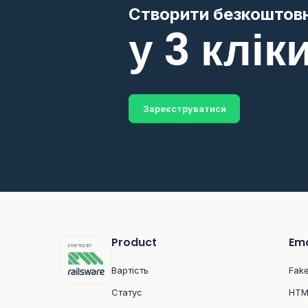
Створити безкоштовн
у 3 клік
Зареєструватися
Product
Ema
Вартість
Fak
Статус
HTM