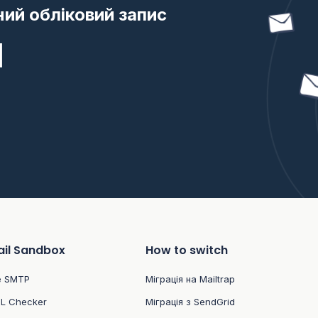
ий обліковий запис
и
il Sandbox
How to switch
e SMTP
Міграція на Mailtrap
L Checker
Міграція з SendGrid