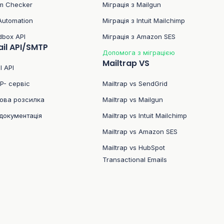
m Checker
Міграція з Mailgun
Automation
Міграція з Intuit Mailchimp
dbox API
Міграція з Amazon SES
il API/SMTP
Допомога з міграцією
Mailtrap VS
l API
P- сервіс
Mailtrap vs SendGrid
ова розсилка
Mailtrap vs Mailgun
документація
Mailtrap vs Intuit Mailchimp
Mailtrap vs Amazon SES
Mailtrap vs HubSpot
Transactional Emails