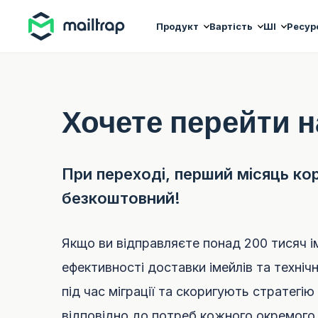
Main navigation
Продукт
Вартість
ШІ
Ресур
Хочете перейти н
При переході, перший місяць кор
безкоштовний!
Якщо ви відправляєте понад 200 тисяч ім
ефективності доставки імейлів та техніч
під час міграції та скоригують стратегію
відповідно до потреб кожного окремого 