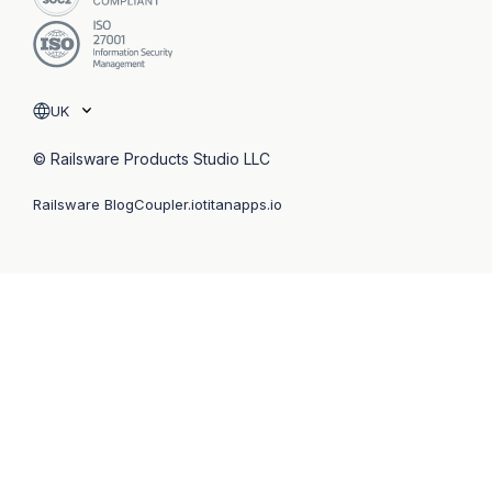
UK
© Railsware Products Studio LLC
Railsware Blog
Coupler.io
titanapps.io