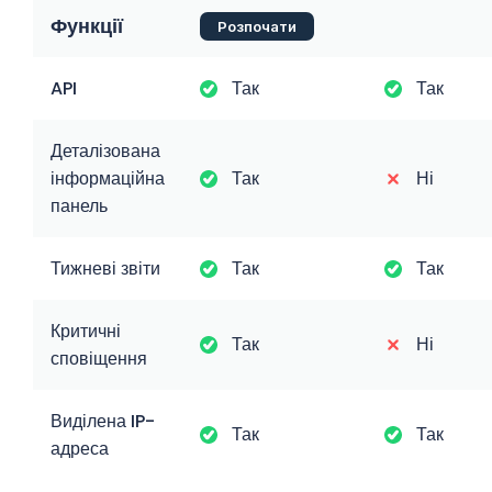
Функції
Розпочати
API
Так
Так
Деталізована
інформаційна
Так
Ні
панель
Тижневі звіти
Так
Так
Критичні
Так
Ні
сповіщення
Виділена IP-
Так
Так
адреса