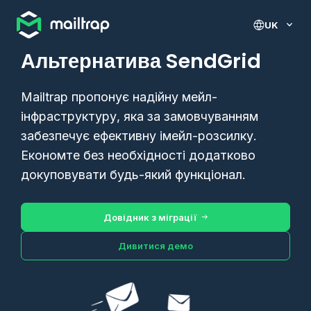
Main navigation
UK
Альтернатива SendGrid
Mailtrap пропонує надійну мейл-
інфраструктуру, яка за замовчуванням
забезпечує ефективну імейл-розсилку.
Економте без необхідності додатково
докуповувати будь-який функціонал.
Довідник з міграції
Дивитися демо