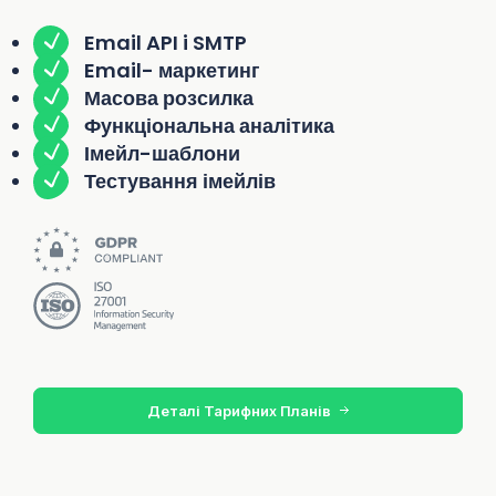
Email API i SMTP
Email- маркетинг
Масова розсилка
Функціональна аналітика
Імейл-шаблони
Тестування імейлів
Деталі Тарифних Планів