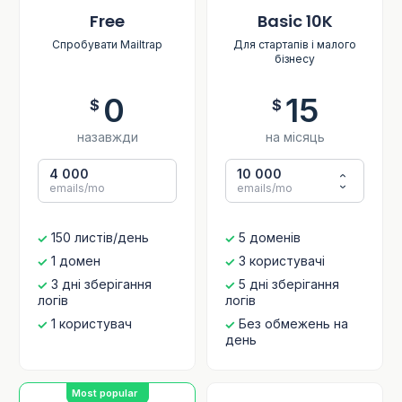
Free
Basic 10K
Спробувати Mailtrap
Для стартапів і малого
бізнесу
0
15
$
$
назавжди
на місяць
4 000
10 000
emails/mo
emails/mo
150 листів/день
5 доменів
1 домен
3 користувачі
3 дні зберігання
5 дні зберігання
логів
логів
1 користувач
Без обмежень на
день
Most popular