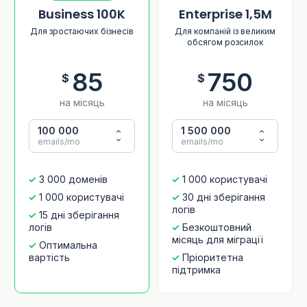
Business 100K
Enterprise 1,5M
Для зростаючих бізнесів
Для компаній із великим
обсягом розсилок
85
750
$
$
на місяць
на місяць
100 000
1 500 000
emails/mo
emails/mo
3 000 доменів
1 000 користувачі
1 000 користувачі
30 дні зберігання
логів
15 дні зберігання
логів
Безкоштовний
місяць для міграції
Оптимальна
вартість
Пріоритетна
підтримка