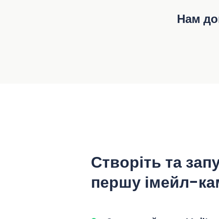
Нам до
Створіть та зап
першу імейл-ка