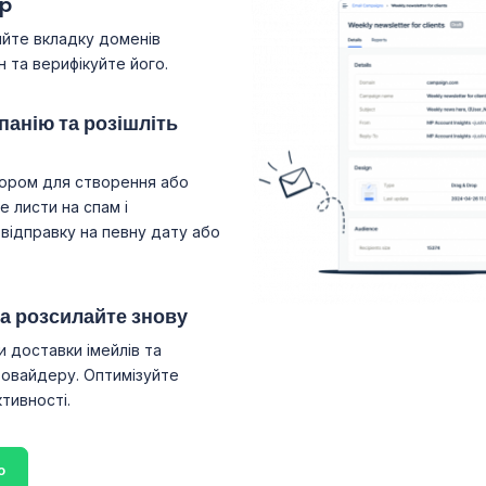
ap
ийте вкладку доменів
 та верифікуйте його.
панію та розішліть
ором для створення або
 листи на спам і
відправку на певну дату або
та розсилайте знову
и доставки імейлів та
ровайдеру. Оптимізуйте
тивності.
о