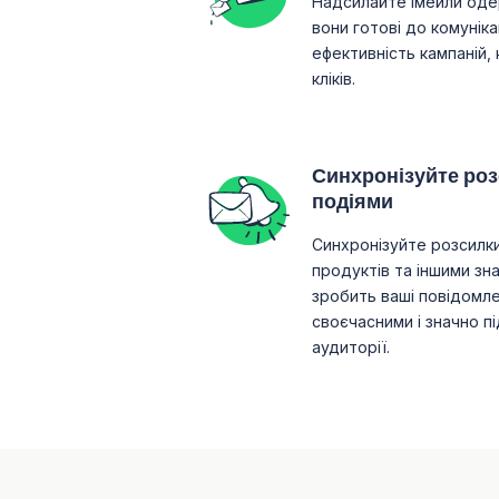
Надсилайте імейли оде
вони готові до комуніка
ефективність кампаній, к
кліків.
Синхронізуйте роз
подіями
Синхронізуйте розсилки
продуктів та іншими зн
зробить ваші повідомл
своєчасними і значно п
аудиторії.