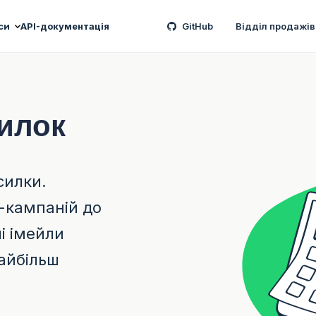
си
API-документація
GitHub
Відділ продажів
илок
силки.
-кампаній до
і імейли
айбільш