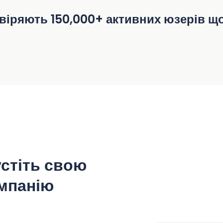
віряють 150,000+ активних юзерів щ
устіть свою
мпанію