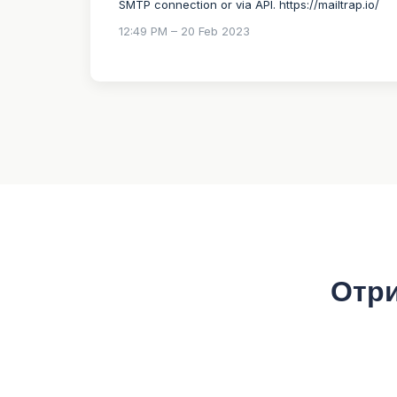
SMTP connection or via API. https://mailtrap.io/
12:49 PM – 20 Feb 2023
Отри