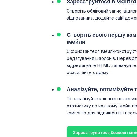
Зареєструйтеся в Mailtr
Створіть обліковий запис, відкр
відправника, додайте свій домен
Створіть свою першу кам
імейли
Скористайтеся імейл-конструкт
редагування шаблонів. Перевірте
відредагуйте HTML. Заплануйте 
розсилайте одразу.
Аналізуйте, оптимізуйте 
Проаналізуйте ключові показник
статистику по кожному імейл-п
кампанію для підвищення її ефек
Зареєструватися безкоштовн