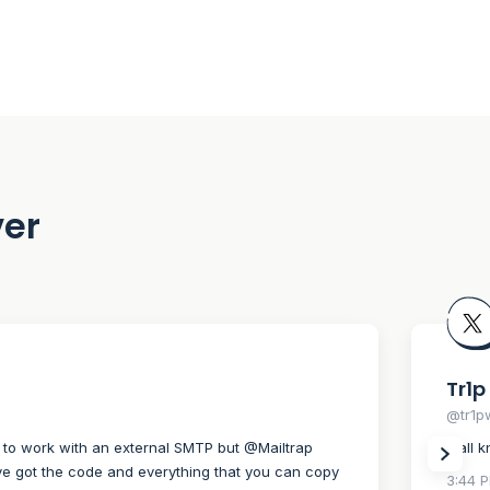
ver
Tr1p
@tr1p
’ to work with an external SMTP but @Mailtrap
Y’all 
ve got the code and everything that you can copy
3:44 