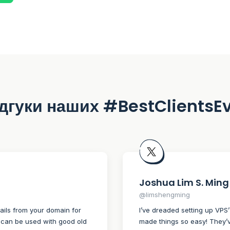
дгуки наших #BestClientsE
Joshua Lim S. Ming
@limshengming
ails from your domain for
I’ve dreaded setting up VPS
It can be used with good old
made things so easy! They’