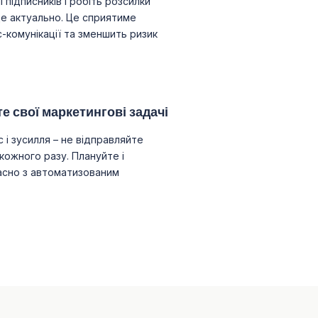
 підписників і робіть розсилки
це актуально. Це сприятиме
с-комунікації та зменшить ризик
е свої маркетингові задачі
і зусилля – не відправляйте
кожного разу. Плануйте і
асно з автоматизованим