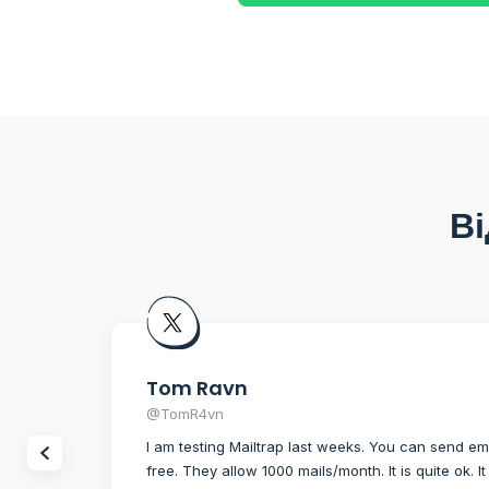
Ві
Tom Ravn
@TomR4vn
I am testing Mailtrap last weeks. You can send em
free. They allow 1000 mails/month. It is quite ok. 