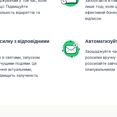
ржувачам у той час, коли
Запобігайте втомі
ції. Підвищуйте
лише тоді, коли 
ількість відкриттів та
ефективній бізне
відписок.
силку з відповідними
Автоматизуйт
Заощаджуйте час 
 зі святами, запуском
розсилки вручну 
ачущими подіями. Це
розсилайте завч
ення актуальними,
планувальником.
ідвищить залученість