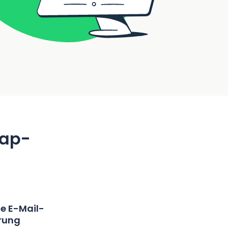
rap-
e E-Mail-
erung