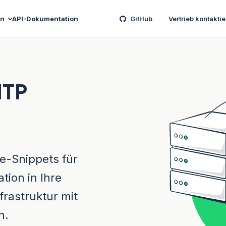
en
API-Dokumentation
GitHub
Vertrieb kontakti
MTP
de-Snippets für
tion in Ihre
frastruktur mit
n.