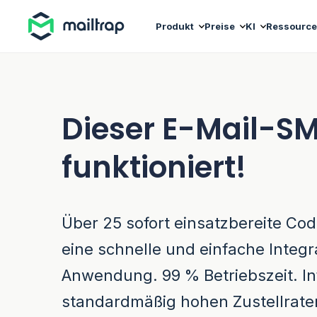
Main navigation
Produkt
Preise
KI
Ressourc
Dieser E-Mail-S
funktioniert!
Über 25 sofort einsatzbereite Co
eine schnelle und einfache Integra
Anwendung. 99 % Betriebszeit. In
standardmäßig hohen Zustellrate