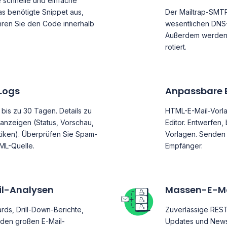
e schnelle und einfache
as benötigte Snippet aus,
Der Mailtrap-SMTP-
ühren Sie den Code innerhalb
wesentlichen DNS
Außerdem werden 
rotiert.
Logs
Anpassbare 
 bis zu 30 Tagen. Details zu
HTML-E-Mail-Vorl
anzeigen (Status, Vorschau,
Editor. Entwerfen,
stiken). Überprüfen Sie Spam-
Vorlagen. Senden 
ML-Quelle.
Empfänger.
il-Analysen
Massen-E-M
ds, Drill-Down-Berichte,
Zuverlässige REST
jeden großen E-Mail-
Updates und News