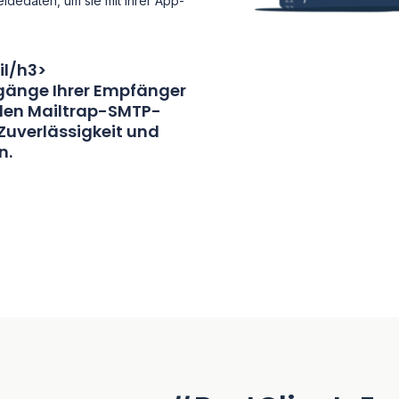
dedaten, um sie mit Ihrer App-
il/h3>
ngänge Ihrer Empfänger
 den Mailtrap-SMTP-
 Zuverlässigkeit und
n.