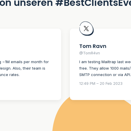
on unseren #BestClientsEv
Tom Ravn
@TomR4vn
g ~1M emails per month for
I am testing Mailtrap last 
esign. Also, their team is
free. They allow 1000 mails/
unce rates.
SMTP connection or via API. 
12:49 PM – 20 Feb 2023