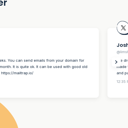
er
Josh
@lims
weeks. You can send emails from your domain for
I’ve d
month. It is quite ok. It can be used with good old
made t
https://mailtrap.io/
and pa
12:35