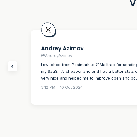
V
Andrey Azimov
@AndreyAzimov
I switched from Postmark to @Mailtrap for sendin
my SaaS. It’s cheaper and and has a better stats d
very nice and helped me to improve open and bo
3:12 PM – 10 Oct 2024