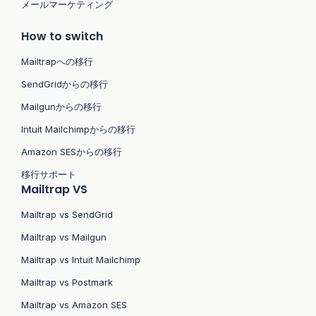
メールマーケティング
How to switch
Mailtrapへの移行
SendGridからの移行
Mailgunからの移行
Intuit Mailchimpからの移行
Amazon SESからの移行
移行サポート
Mailtrap VS
Mailtrap vs SendGrid
Mailtrap vs Mailgun
Mailtrap vs Intuit Mailchimp
Mailtrap vs Postmark
Mailtrap vs Amazon SES