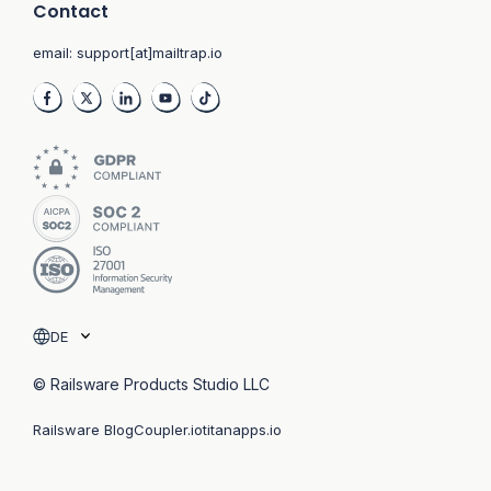
Contact
email:
support[at]mailtrap.io
DE
© Railsware Products Studio LLC
Railsware Blog
Coupler.io
titanapps.io