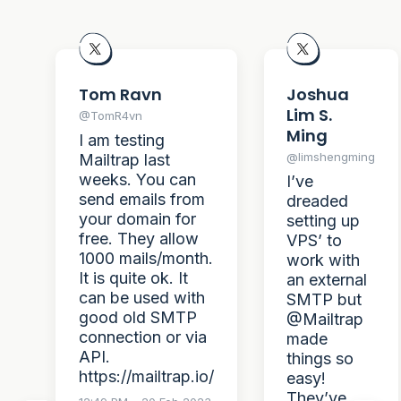
Tom Ravn
Joshua
Lim S.
@TomR4vn
Ming
I am testing
@limshengming
Mailtrap last
weeks. You can
I’ve
send emails from
dreaded
your domain for
setting up
free. They allow
VPS’ to
1000 mails/month.
work with
It is quite ok. It
an external
can be used with
SMTP but
good old SMTP
@Mailtrap
connection or via
made
API.
things so
https://mailtrap.io/
easy!
They’ve