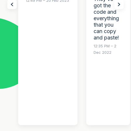
12:49 PM – 20 Feb 2023
got the
code and
everything
that you
can copy
and paste!
12:35 PM – 2
Dec 2022