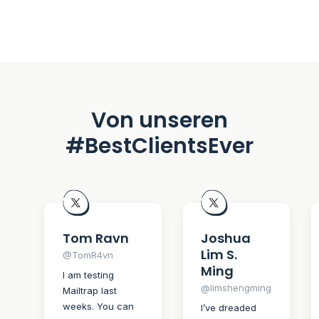
Von unseren
#BestClientsEver
Tom Ravn
Joshua
Lim S.
@TomR4vn
Ming
I am testing
@limshengming
Mailtrap last
weeks. You can
I’ve dreaded