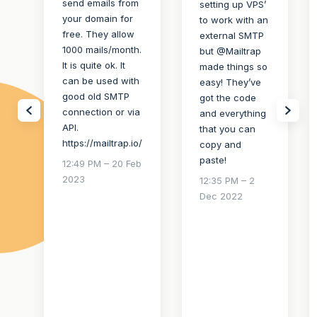
send emails from
setting up VPS’
your domain for
to work with an
free. They allow
external SMTP
1000 mails/month.
but @Mailtrap
It is quite ok. It
made things so
can be used with
easy! They’ve
good old SMTP
got the code
connection or via
and everything
API.
that you can
https://mailtrap.io/
copy and
paste!
12:49 PM – 20 Feb
2023
12:35 PM – 2
Dec 2022