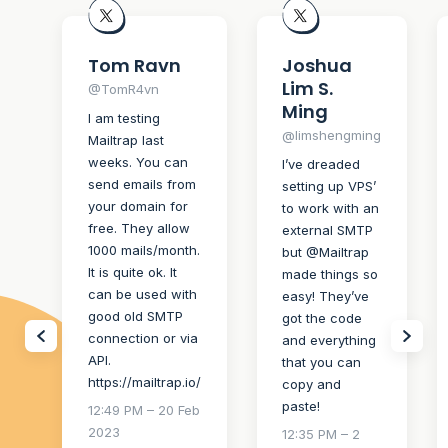
Tom Ravn
Joshua
Lim S.
@TomR4vn
Ming
I am testing
@limshengming
Mailtrap last
weeks. You can
I’ve dreaded
send emails from
setting up VPS’
your domain for
to work with an
free. They allow
external SMTP
1000 mails/month.
but @Mailtrap
It is quite ok. It
made things so
can be used with
easy! They’ve
good old SMTP
got the code
connection or via
and everything
API.
that you can
https://mailtrap.io/
copy and
paste!
12:49 PM – 20 Feb
2023
12:35 PM – 2