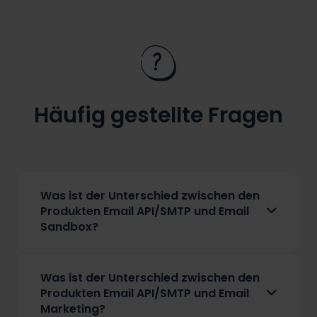
Absender mit einem monatlichen Volumen von über
200.000 E-Mails, zugeschnitten auf Ihre geschäftlichen
Anforderungen.
Häufig gestellte Fragen
Was ist der Unterschied zwischen den
Produkten Email API/SMTP und Email
Sandbox?
Der Hauptunterschied besteht darin, dass die
Email API/SMTP für Entwickler und DevOps-Teams
Was ist der Unterschied zwischen den
entwickelt wurde, um Produktions-E-Mails direkt in
Produkten Email API/SMTP und Email
die Posteingänge der Kunden zuzustellen. Die
Marketing?