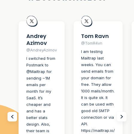
Andrey
Tom Ravn
Azimov
@TomR4vn
@AndreyAzimov
I am testing
Mailtrap last
I switched from
weeks. You can
Postmark to
send emails from
@Mailtrap for
your domain for
sending ~1M
free. They allow
emails per
1000 mails/month.
month for my
It is quite ok. It
SaaS. It’s
can be used with
cheaper and
good old SMTP
and has a
connection or via
better stats
API.
design. Also,
https://mailtrap.io/
their team is