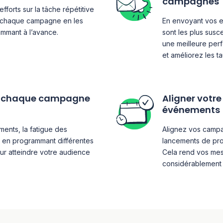
campagnes
forts sur la tâche répétitive
 chaque campagne en les
En envoyant vos em
rammant à l’avance.
sont les plus susc
une meilleure pe
et améliorez les t
ue chaque campagne
Aligner votr
événements
ents, la fatigue des
Alignez vos campag
 en programmant différentes
lancements de pro
r atteindre votre audience
Cela rend vos mes
considérablement 