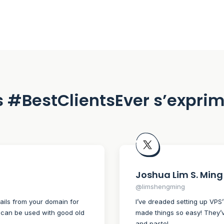
 #BestClientsEver s’expri
Joshua Lim S. Ming
@limshengming
ails from your domain for
I’ve dreaded setting up VPS
It can be used with good old
made things so easy! They’
and paste!