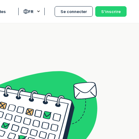
tes
FR
Se connecter
S’inscrire