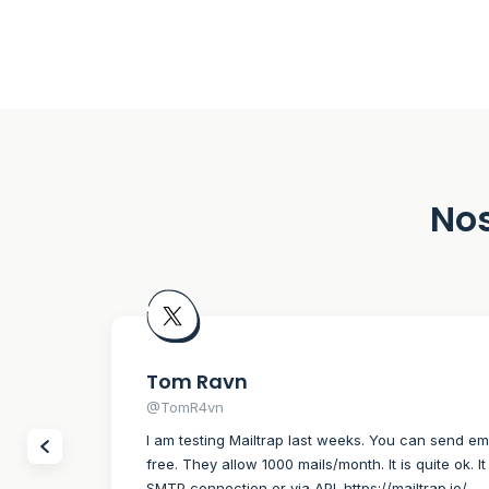
Nos
Tom Ravn
@TomR4vn
I am testing Mailtrap last weeks. You can send em
free. They allow 1000 mails/month. It is quite ok. 
SMTP connection or via API. https://mailtrap.io/