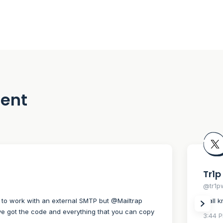
ment
Tr1p
@tr1p
’ to work with an external SMTP but @Mailtrap
Y’all 
ve got the code and everything that you can copy
3:44 