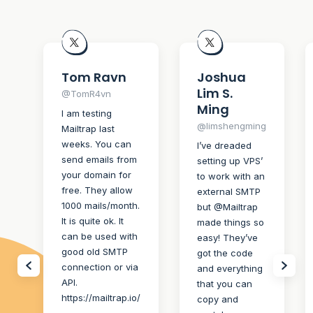
Tom Ravn
Joshua
Lim S.
@TomR4vn
Ming
I am testing
@limshengming
Mailtrap last
weeks. You can
I’ve dreaded
send emails from
setting up VPS’
your domain for
to work with an
free. They allow
external SMTP
1000 mails/month.
but @Mailtrap
It is quite ok. It
made things so
can be used with
easy! They’ve
good old SMTP
got the code
connection or via
and everything
API.
that you can
https://mailtrap.io/
copy and