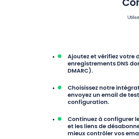
Con
Utili
Ajoutez et vérifiez votr
enregistrements DNS don
DMARC).
Choisissez notre
intégra
envoyez un email de test
configuration.
Continuez à
configurer l
et les liens de désabon
mieux contrôler vos emai