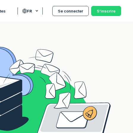
tes
FR
Se connecter
S’inscrire