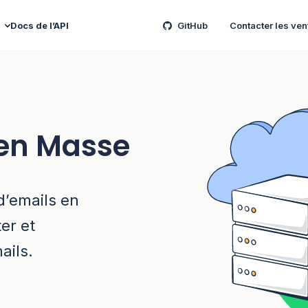
Docs de l’API
GitHub
Contacter les ven
 en Masse
d’emails en
er et
ails.