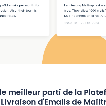
g ~1M emails per month for
I am testing Mailtrap last 
esign. Also, their team is
free. They allow 1000 mails/
unce rates.
SMTP connection or via API. 
12:49 PM – 20 Feb 2023
 le meilleur parti de la Plat
 Livraison d'Emails de Mailt