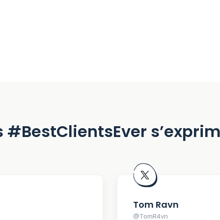
 #BestClientsEver s’expri
Tom Ravn
@TomR4vn