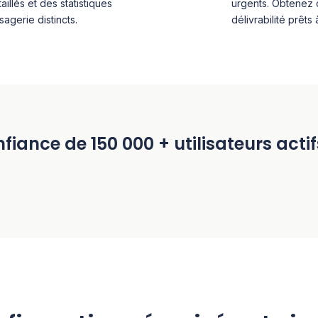
illés et des statistiques
urgents. Obtenez 
agerie distincts.
délivrabilité prêt
fiance de 150 000 + utilisateurs act