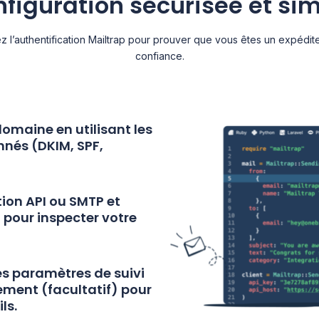
figuration sécurisée et si
sez l’authentification Mailtrap pour prouver que vous êtes un expédit
confiance.
e domaine
en utilisant les
nés (DKIM, SPF,
tion API ou SMTP
et
 pour inspecter votre
es paramètres de suivi
nement
(facultatif) pour
ls.