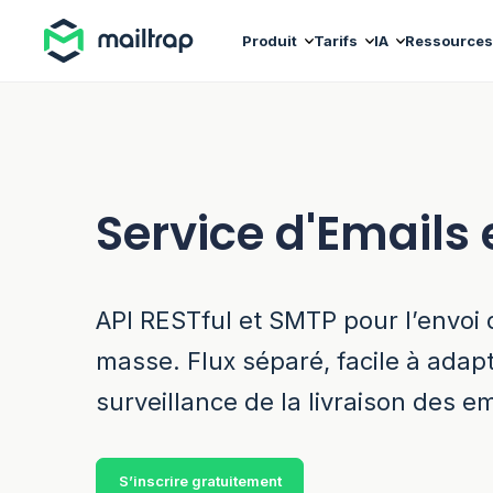
Main navigation
Produit
Tarifs
IA
Ressources
Service d'Emails
API RESTful et SMTP pour l’envoi 
masse. Flux séparé, facile à adapt
surveillance de la livraison des em
S’inscrire gratuitement