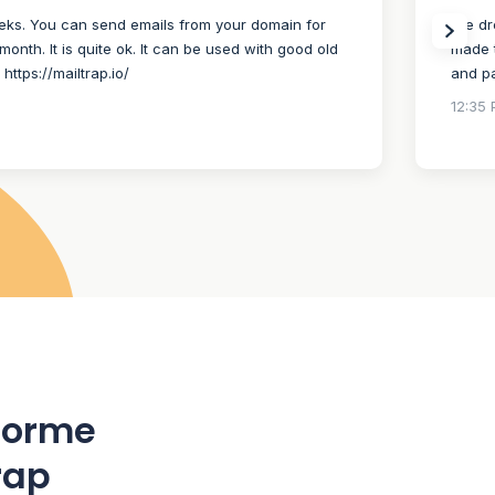
weeks. You can send emails from your domain for
I’ve d
month. It is quite ok. It can be used with good old
made t
https://mailtrap.io/
and pa
12:35
eforme
rap