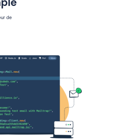
mple
eur de