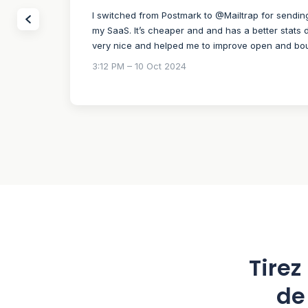
I switched from Postmark to @Mailtrap for sendin
my SaaS. It’s cheaper and and has a better stats d
very nice and helped me to improve open and bo
3:12 PM – 10 Oct 2024
Tirez
de