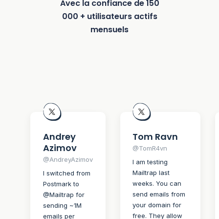
Avec la confiance de 150
000 + utilisateurs actifs
mensuels
Andrey
Tom Ravn
Azimov
@TomR4vn
@AndreyAzimov
I am testing
Mailtrap last
I switched from
weeks. You can
Postmark to
send emails from
@Mailtrap for
your domain for
sending ~1M
free. They allow
emails per