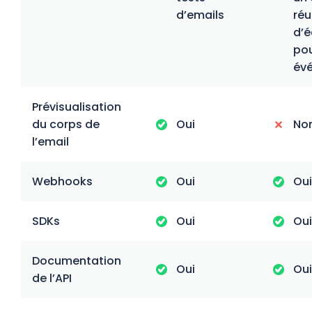
d’emails
réu
d’
pou
év
Prévisualisation
du corps de
Oui
No
l’email
Webhooks
Oui
Oui
SDKs
Oui
Oui
Documentation
Oui
Oui
de l’API