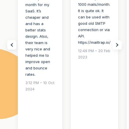
1000 mails/month.
month for my
It is quite ok. It
SaaS. It’s
can be used with
cheaper and
good old SMTP
and has a
connection or via
better stats
API.
design. Also,
https://mailtrap.io/
their team is
very nice and
12:49 PM – 20 Feb
helped me to
2023
improve open
and bounce
rates.
3:12 PM – 10 Oct
2024