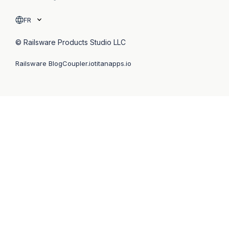
FR
© Railsware Products Studio LLC
Railsware Blog
Coupler.io
titanapps.io