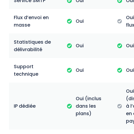
Service SMTP
Oui
Oui
Flux d’envoi en
Oui
Oui
masse
flu
Statistiques de
Oui
Oui
délivrabilité
Support
Oui
Oui
technique
Oui
Oui (inclus
(di
IP dédiée
dans les
à l
plans)
en
pa