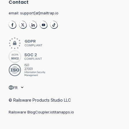
Contact
email:
support[at]mailtrap.io
FR
© Railsware Products Studio LLC
Railsware Blog
Coupler.io
titanapps.io