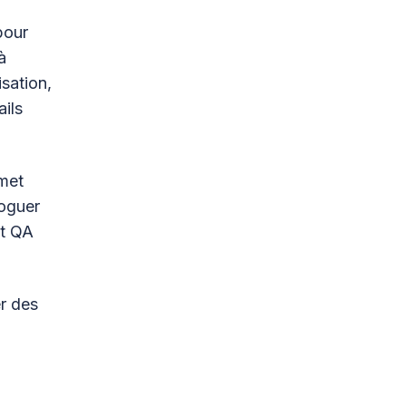
pour
à
sation,
ails
rmet
boguer
et QA
r des