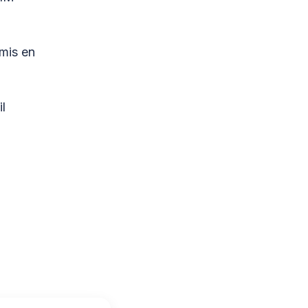
 mis en
l