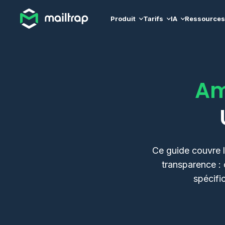
Main navigation
Produit
Tarifs
IA
Ressources
Am
Ce guide couvre 
transparence :
spécifi