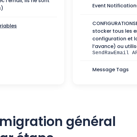
 l’email, ils ne sont
Event Notification
s)
CONFIGURATIONSE
iables
stocker tous les 
configuration et l
l’avance) ou utilis
SendRawEmail A
Message Tags
 migration général