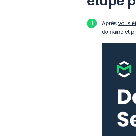
étape p
Après
vous êt
domaine et pr