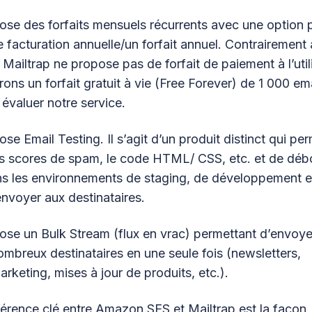
ose des forfaits mensuels récurrents avec une option 
facturation annuelle/un forfait annuel. Contrairement 
ailtrap ne propose pas de forfait de paiement à l’utili
ons un forfait gratuit à vie (Free Forever) de 1 000 em
 évaluer notre service.
se Email Testing. Il s’agit d’un produit distinct qui pe
es scores de spam, le code HTML/ CSS, etc. et de dé
ns les environnements de staging, de développement 
envoyer aux destinataires.
ose un Bulk Stream (flux en vrac) permettant d’envoye
ombreux destinataires en une seule fois (newsletters,
rketing, mises à jour de produits, etc.).
férence clé entre Amazon SES et Mailtrap est la façon