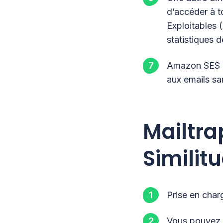
d’accéder à to
Exploitables 
statistiques d
Amazon SES n
aux emails s
Mailtra
Similit
Prise en char
Vous pouvez u