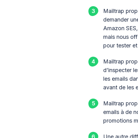
Mailtrap prop
demander une 
Amazon SES, M
mais nous offr
pour tester et
Mailtrap propo
d’inspecter l
les emails da
avant de les 
Mailtrap prop
emails à de n
promotions ma
Une autre dif