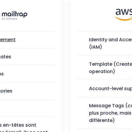
gement
Identity and Ac
(IAM)
lates
Template (Create
operation)
ns
Account-level sup
ories
Message Tags (c
plus proche, mais 
différente)
s en-têtes sont