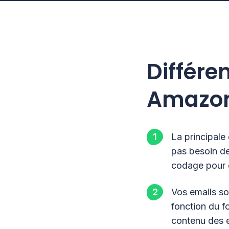
Différe
Amazon
La principale
pas besoin d
codage pour c
Vos emails so
fonction du f
contenu des e