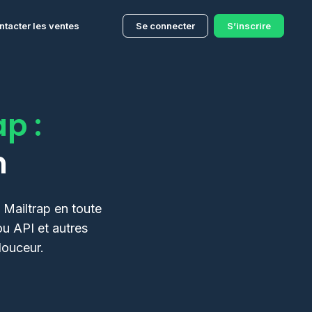
ntacter les ventes
Se connecter
S’inscrire
p :
n
Mailtrap en toute
u API et autres
douceur.