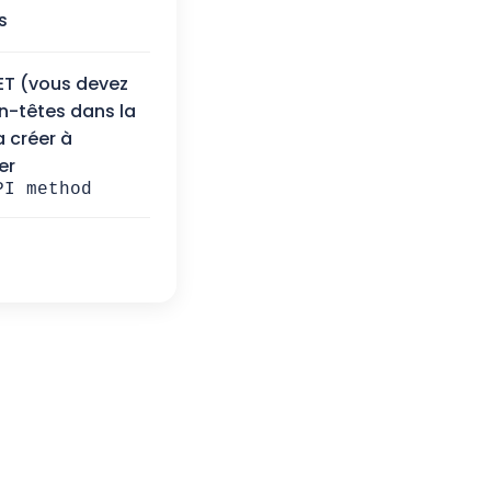
s
T (vous devez
en-têtes dans la
a créer à
er
PI method