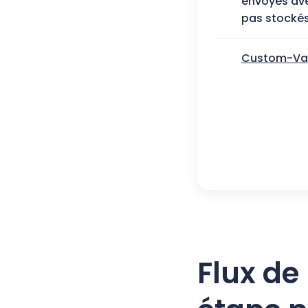
envoyés avec
pas stocké
Custom-Var
Flux de