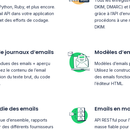
Tous les enregist
Python, Ruby, et plus encore.
DKIM, DMARC) et l
il API dans votre application
grâce à l’API d’en
et des efforts de codage.
procédons à une r
DKIM.
de journaux d’emails
Modèles d’e
ndues des emails + aperçu
Modèles d’emails p
hez le contenu de l’email
Utilisez le constr
tion du texte brut, du code
des emails foncti
.
l’éditeur HTML.
die des emails
Emails en m
ue d’ensemble, rapports
API RESTful pour l
ur des différents fournisseurs
masse fiable pour 