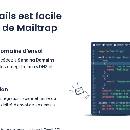
ls est facile
I de Mailtrap
 domaine d’envoi
accédez à
Sending Domains
,
les enregistrements DNS et
tion
ntégration rapide et facile ou
xibilité d’envoi de vos emails.
os clients. Utilisez l’Email API