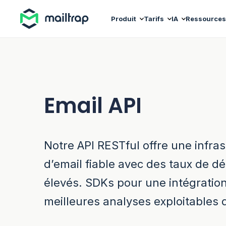
Main navigation
Produit
Tarifs
IA
Ressources
Email API
Notre API RESTful offre une infra
d’email fiable avec des taux de dél
élevés. SDKs pour une intégration
meilleures analyses exploitables d