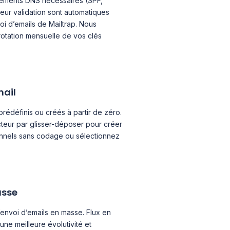
rements DNS nécessaires (SPF,
eur validation sont automatiques
voi d’emails de Mailtrap. Nous
otation mensuelle de vos clés
mail
rédéfinis ou créés à partir de zéro.
ucteur par glisser-déposer pour créer
onnels sans codage ou sélectionnez
asse
’envoi d’emails en masse. Flux en
une meilleure évolutivité et