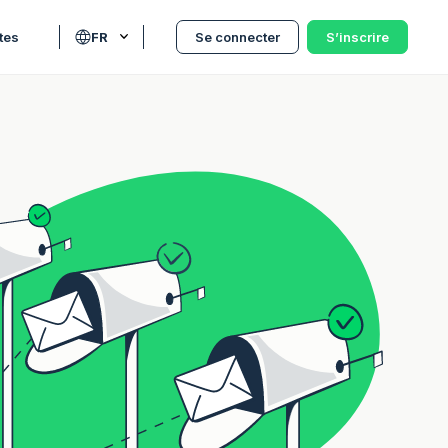
tes
FR
Se connecter
S’inscrire