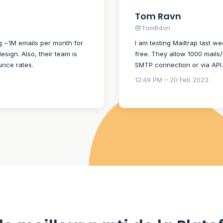
Tom Ravn
@TomR4vn
g ~1M emails per month for
I am testing Mailtrap last 
esign. Also, their team is
free. They allow 1000 mails/
unce rates.
SMTP connection or via API. 
12:49 PM – 20 Feb 2023