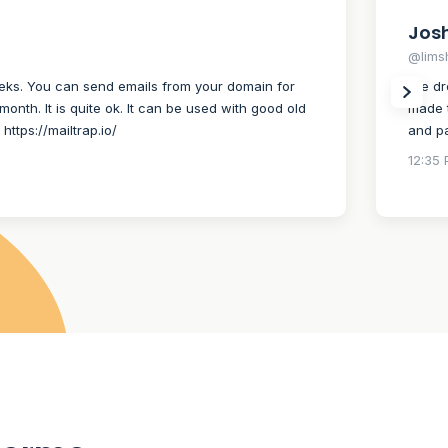
Josh
@lims
weeks. You can send emails from your domain for
I’ve d
month. It is quite ok. It can be used with good old
made t
https://mailtrap.io/
and pa
12:35