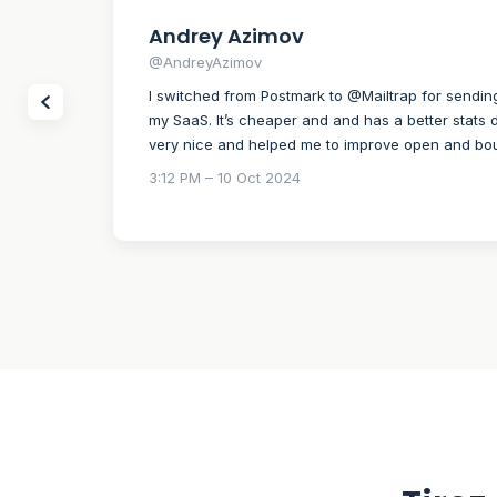
Andrey Azimov
@AndreyAzimov
I switched from Postmark to @Mailtrap for sendin
my SaaS. It’s cheaper and and has a better stats d
very nice and helped me to improve open and bo
3:12 PM – 10 Oct 2024