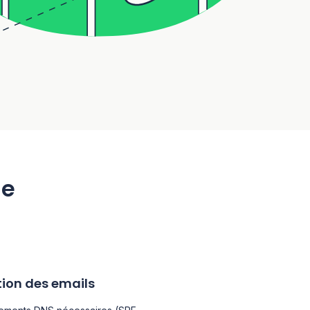
de
tion des emails