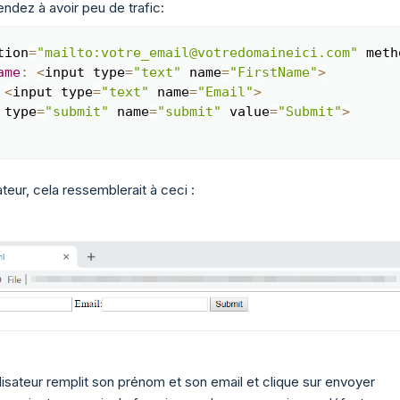
ndez à avoir peu de trafic:
tion
=
"mailto:votre_email@votredomaineici.com"
 meth
Copy
ame
:
<
input type
=
"text"
 name
=
"FirstName"
>
<
input type
=
"text"
 name
=
"Email"
>
 type
=
"submit"
 name
=
"submit"
 value
=
"Submit"
>
teur, cela ressemblerait à ceci :
tilisateur remplit son prénom et son email et clique sur envoyer