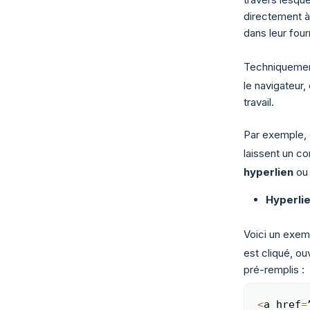
directement à 
dans leur fou
Techniquemen
le navigateur,
travail.
Par exemple, 
laissent un c
hyperlien
ou 
Hyperli
Voici un exe
est cliqué, o
pré-remplis :
<
a href
=