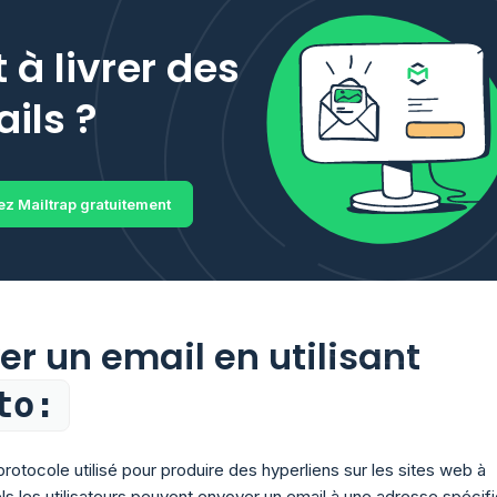
t à livrer des
ils ?
z Mailtrap gratuitement
er un email en utilisant
to:
rotocole utilisé pour produire des hyperliens sur les sites web à
ls les utilisateurs peuvent envoyer un email à une adresse spécif