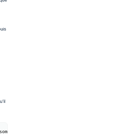
uis
’il
some
/
a
>