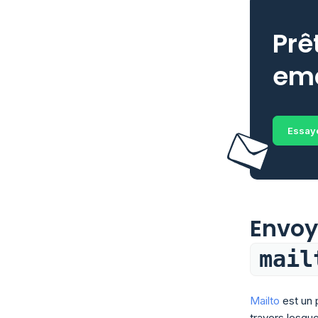
Prê
ema
Essaye
Envoy
mail
Mailto
est un p
travers lesque