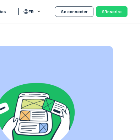
tes
FR
Se connecter
S’inscrire