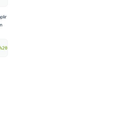
plir
un
%20is%20awesome&body=Hey%0D%0A%0D%0AJust%20wanted%