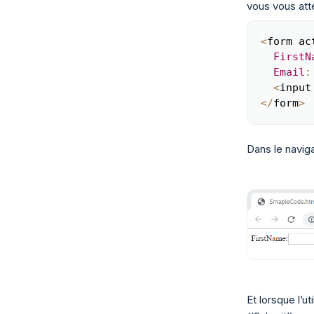
vous vous atte
<
form ac
FirstN
Email
:
<
input
<
/
form
>
Dans le naviga
Et lorsque l’u