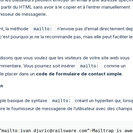
partir du HTML sans avoir à le copier et à l’entrer manuellement
rnisseur de messagerie.
t, la méthode
n’envoie pas d’email directement dep
mailto:
 c’est pourquoi je ne la recommande pas, mais elle peut faciliter le
disons que vous voulez que les visiteurs de votre site web vous
ommentaire. Vous pourriez soit insérer
comme un
mailto:
le placer dans un
code de formulaire de contact simple
.
en
mple basique de syntaxe
créant un hyperlien qui, lorsqu
mailto:
uvre le fournisseur de messagerie de l’utilisateur avec des champs
”mailto
:
ivan
.
djuric@railsware
.
com”
>
Mailtrap is awe
Copy