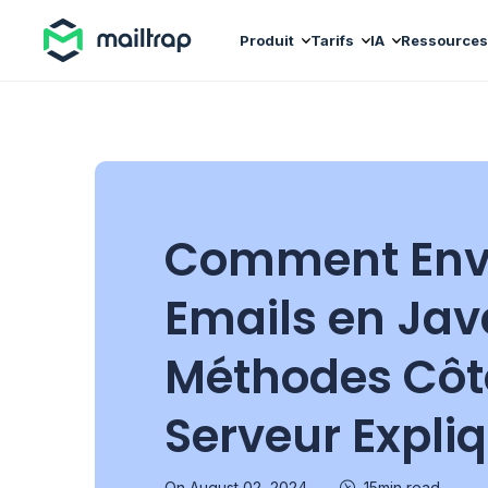
Main navigation
Produit
Tarifs
IA
Ressources
Comment Env
Emails en Java
Méthodes Côté
Serveur Expli
On August 02, 2024
15min read