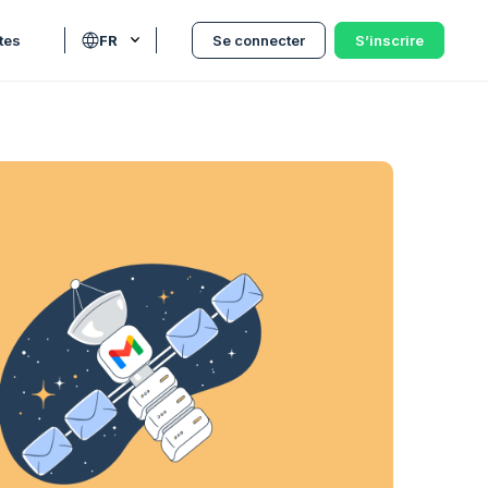
tes
FR
Se connecter
S’inscrire