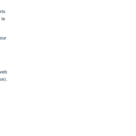
ets
 le
our
 web
se).