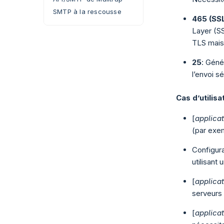
SMTP à la rescousse
465 (SS
Layer (S
TLS mais 
25
: Géné
l’envoi s
Cas d’utilisa
[
applicat
(par exem
Configur
utilisant
[
applicat
serveurs 
[
applicat