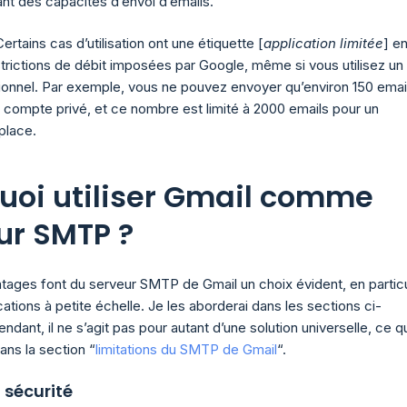
nt des capacités d’envoi d’emails.
Certains cas d’utilisation ont une étiquette [
application limitée
] e
strictions de débit imposées par Google, même si vous utilisez un
ionnel. Par exemple, vous ne pouvez envoyer qu’environ 150 emai
n compte privé, et ce nombre est limité à 2000 emails pour un
lace.
uoi utiliser Gmail comme
ur SMTP ?
ntages font du serveur SMTP de Gmail un choix évident, en particu
cations à petite échelle. Je les aborderai dans les sections ci-
dant, il ne s’agit pas pour autant d’une solution universelle, ce q
dans la section “
limitations du SMTP de Gmail
“.
t sécurité