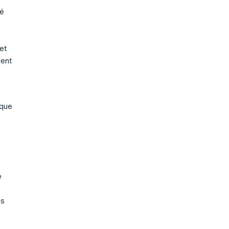
té
et
ment
ique
e
es