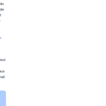
 du
 de
t
e
s
’est
aux
ail.