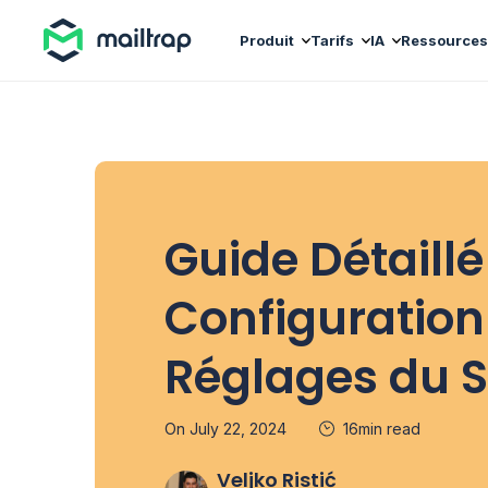
Main navigation
Produit
Tarifs
IA
Ressources
Guide Détaillé
Configuration 
Réglages du 
On July 22, 2024
16min read
Veljko Ristić