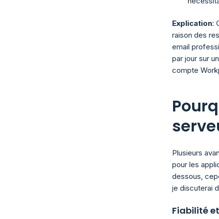
nécessita
Explication
: 
raison des re
email profess
par jour sur u
compte Workp
Pourq
serve
Plusieurs ava
pour les appli
dessous, cepen
je discuterai 
Fiabilité e