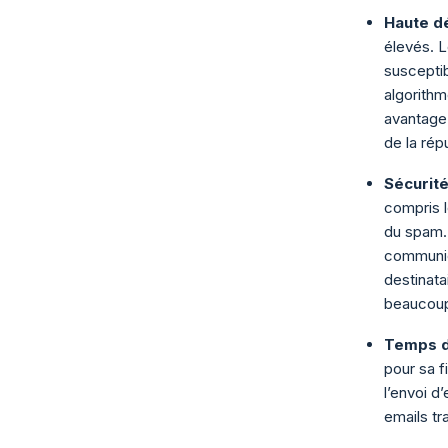
Haute dé
élevés. 
susceptib
algorithm
avantage
de la rép
Sécurit
compris l
du spam. 
communic
destinata
beaucoup 
Temps de
pour sa fi
l’envoi d
emails tr