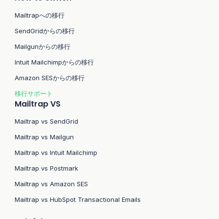
Mailtrapへの移行
SendGridからの移行
Mailgunからの移行
Intuit Mailchimpからの移行
Amazon SESからの移行
移行サポート
Mailtrap VS
Mailtrap vs SendGrid
Mailtrap vs Mailgun
Mailtrap vs Intuit Mailchimp
Mailtrap vs Postmark
Mailtrap vs Amazon SES
Mailtrap vs HubSpot Transactional Emails