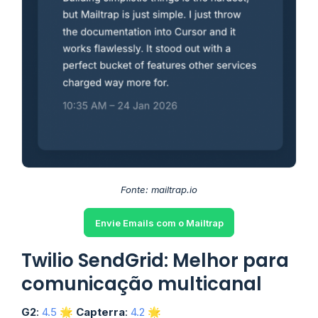
Fonte: mailtrap.io
Envie Emails com o Mailtrap
Twilio SendGrid: Melhor para
comunicação multicanal
G2
:
4.5
🌟
Capterra
:
4.2
🌟