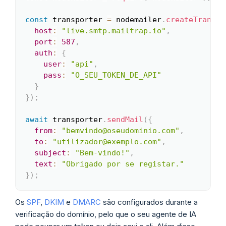
const
 transporter 
=
 nodemailer
.
createTranspo
host
:
"live.smtp.mailtrap.io"
,
port
:
587
,
auth
:
{
user
:
"api"
,
pass
:
"O_SEU_TOKEN_DE_API"
}
}
)
;
await
 transporter
.
sendMail
(
{
from
:
"bemvindo@oseudominio.com"
,
to
:
"utilizador@exemplo.com"
,
subject
:
"Bem-vindo!"
,
text
:
"Obrigado por se registar."
}
)
;
Os
SPF
,
DKIM
e
DMARC
são configurados durante a
verificação do domínio, pelo que o seu agente de IA