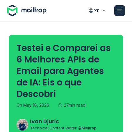
Main navigation
PT
Testei e Comparei as
6 Melhores APIs de
Email para Agentes
de IA: Eis o que
Descobri
On May 18, 2026
27min read
Ivan Djuric
Technical Content Writer @Mailtrap