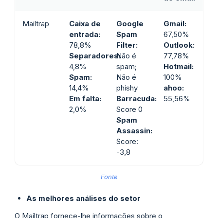
Mailtrap
Caixa de
Google
Gmail:
entrada:
Spam
67,50%
78,8%
Filter:
Outlook:
Separadores:
Não é
77,78%
4,8%
spam;
Hotmail:
Spam:
Não é
100%
14,4%
phishy
ahoo:
Em falta:
Barracuda:
55,56%
2,0%
Score 0
Spam
Assassin:
Score:
-3,8
Fonte
As melhores análises do setor
O Mailtrap fornece-lhe informações sobre o