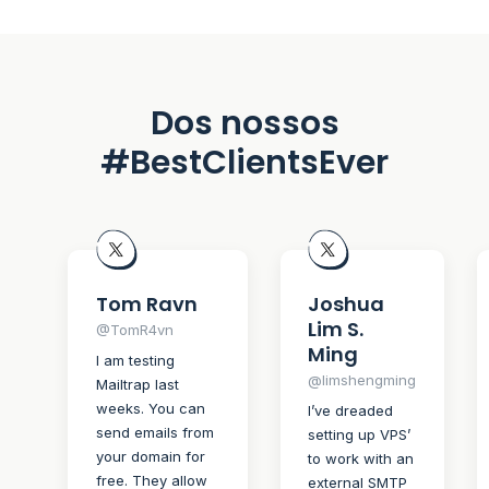
Dos nossos
#BestClientsEver
Tom Ravn
Joshua
Lim S.
@TomR4vn
Ming
I am testing
@limshengming
Mailtrap last
weeks. You can
I’ve dreaded
send emails from
setting up VPS’
your domain for
to work with an
free. They allow
external SMTP