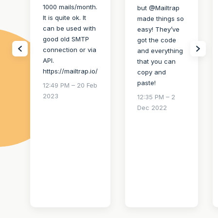
1000 mails/month.
but @Mailtrap
It is quite ok. It
made things so
can be used with
easy! They’ve
good old SMTP
got the code
connection or via
and everything
API.
that you can
https://mailtrap.io/
copy and
paste!
12:49 PM – 20 Feb
2023
12:35 PM – 2
Dec 2022